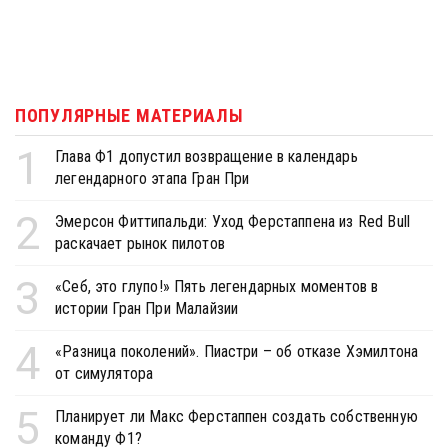
ПОПУЛЯРНЫЕ МАТЕРИАЛЫ
1
Глава Ф1 допустил возвращение в календарь
легендарного этапа Гран При
2
Эмерсон Фиттипальди: Уход Ферстаппена из Red Bull
раскачает рынок пилотов
3
«Себ, это глупо!» Пять легендарных моментов в
истории Гран При Малайзии
4
«Разница поколений». Пиастри – об отказе Хэмилтона
от симулятора
5
Планирует ли Макс Ферстаппен создать собственную
команду Ф1?