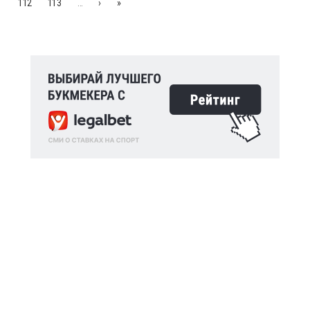
112
113
…
›
»