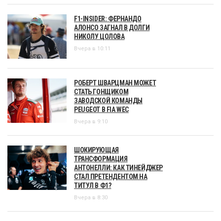
F1-INSIDER: ФЕРНАНДО
АЛОНСО ЗАГНАЛ В ДОЛГИ
НИКОЛУ ЦОЛОВА
Вчера в 10:11
РОБЕРТ ШВАРЦМАН МОЖЕТ
СТАТЬ ГОНЩИКОМ
ЗАВОДСКОЙ КОМАНДЫ
PEUGEOT В FIA WEC
Вчера в 9:10
ШОКИРУЮЩАЯ
ТРАНСФОРМАЦИЯ
АНТОНЕЛЛИ: КАК ТИНЕЙДЖЕР
СТАЛ ПРЕТЕНДЕНТОМ НА
ТИТУЛ В Ф1?
Вчера в 8:30