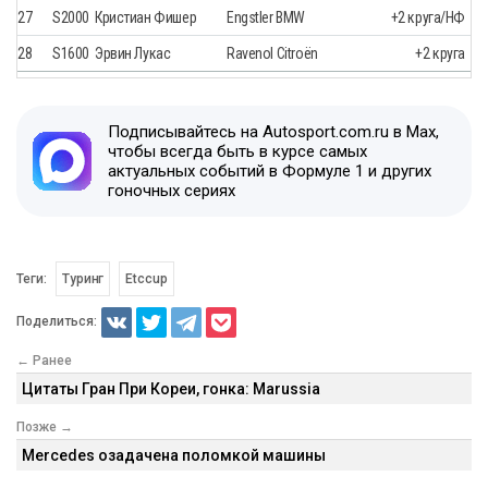
27
S2000
Кристиан Фишер
Engstler BMW
+2 круга/НФ
28
S1600
Эрвин Лукас
Ravenol Citroën
+2 круга
Подписывайтесь на Autosport.com.ru в Max,
чтобы всегда быть в курсе самых
актуальных событий в Формуле 1 и других
гоночных сериях
Теги:
Туринг
Etccup
Поделиться:
← Ранее
Цитаты Гран При Кореи, гонка: Marussia
Позже →
Mercedes озадачена поломкой машины