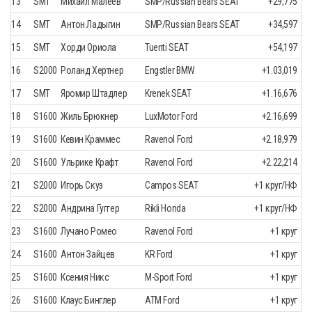
13
SMT
Михаил Малеев
SMP/Russian Bears SEAT
+29,775
14
SMT
Антон Ладыгин
SMP/Russian Bears SEAT
+34,597
15
SMT
Хорди Ориола
Tuenti SEAT
+54,197
16
S2000
Роланд Хертнер
Engstler BMW
+1.03,019
17
SMT
Яромир Штадлер
Krenek SEAT
+1.16,676
18
S1600
Жиль Брюкнер
LuxMotor Ford
+2.16,699
19
S1600
Кевин Краммес
Ravenol Ford
+2.18,979
20
S1600
Ульрике Крафт
Ravenol Ford
+2.22,214
21
S2000
Игорь Скуз
Campos SEAT
+1 круг/НФ
22
S2000
Андрина Гуггер
Rikli Honda
+1 круг/НФ
23
S1600
Лучано Ромео
Ravenol Ford
+1 круг
24
S1600
Антон Зайцев
KR Ford
+1 круг
25
S1600
Ксения Никс
M-Sport Ford
+1 круг
26
S1600
Клаус Бинглер
ATM Ford
+1 круг