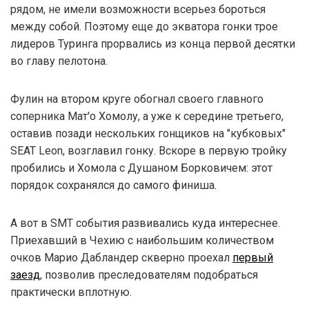
рядом, не имели возможности всерьез бороться
между собой. Поэтому еще до экватора гонки трое
лидеров Туринга прорвались из конца первой десятки
во главу пелотона.
Фулин на втором круге обогнал своего главного
соперника Мат'о Хомолу, а уже к середине третьего,
оставив позади нескольких гонщиков на "кубковых"
SEAT Leon, возглавил гонку. Вскоре в первую тройку
пробились и Хомола с Душаном Борковичем: этот
порядок сохранялся до самого финиша.
А вот в SMT события развивались куда интереснее.
Приехавший в Чехию с наибольшим количеством
очков Марио Дабландер скверно проехал
первый
заезд
, позволив преследователям подобраться
практически вплотную.