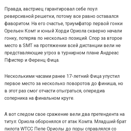
Правда, австриец гарантировал себе поул
реверсивной решетки, потому все равно оставался
фаворитом. На его счастье, триумфатор первой гонки
Орельен Комт и юный Хорди Ориола скверно начали
гонку, потеряв по несколько позиций. Спор за второе
место в SMT на протяжении всей дистанции вели не
представляющие угроз в турнирном плане Андреас
Пфистер и Ференц Фица.
Несколькими часами ранее 17-летний Фица упустил
первое место за несколько поворотов до финиша, но
в этот раз смог отчасти отыграться, опередив
соперника на финальном круге.
А вот следом свое сражение вели два претендента на
титул: Ориола оборонялся от атак Комта. Младший брат
пилота WTCC Пепе Ориолы до поры справлялся со