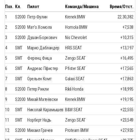
Поз.
Кл.
Пилот
Команда/Машина
Время/Отст.
1
S2000
Петр Фулин
Krenek BMW
22.30,382
2
S2000
Мат'о Хомола
Homola BMW
+7,538
3
S2000
Душан Боркович
Nis Chevrolet
+10,315
4
SMT
Марио Дабландер
HRS SEAT
+13,197
5
SMT
Ференц Фица
Zengo SEAT
+16,495
6
SMT
Андреас Пфистер
Pfister SEAT
+17,565
7
SMT
Орельен Комт
Galaxi SEAT
+17,863
8
S2000
Петер Рикли
Rikli Honda
+18,995
9
S2000
Михай Матеёвски
Krenek BMW
+19,195
10
SMT
Николай Карамышев
B&W SEAT
+22,555
11
SMT
Норберт Надь
Zengo SEAT
+23,549
12
S2000
Михаил Грачев
Proteam BMW
+27,935