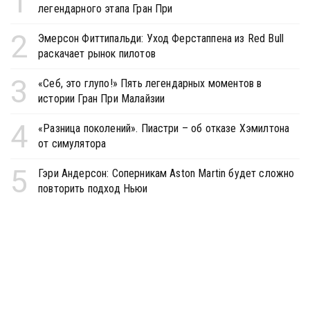
1
легендарного этапа Гран При
2
Эмерсон Фиттипальди: Уход Ферстаппена из Red Bull
раскачает рынок пилотов
3
«Себ, это глупо!» Пять легендарных моментов в
истории Гран При Малайзии
4
«Разница поколений». Пиастри – об отказе Хэмилтона
от симулятора
5
Гэри Андерсон: Соперникам Aston Martin будет сложно
повторить подход Ньюи