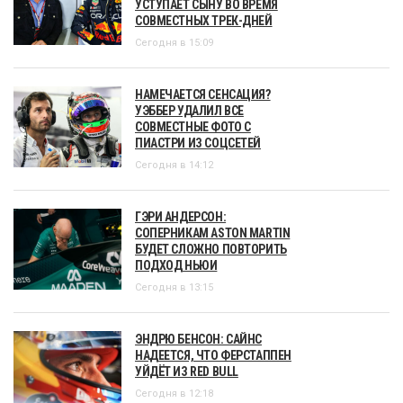
УСТУПАЕТ СЫНУ ВО ВРЕМЯ
СОВМЕСТНЫХ ТРЕК-ДНЕЙ
Сегодня в 15:09
НАМЕЧАЕТСЯ СЕНСАЦИЯ?
УЭББЕР УДАЛИЛ ВСЕ
СОВМЕСТНЫЕ ФОТО С
ПИАСТРИ ИЗ СОЦСЕТЕЙ
Сегодня в 14:12
ГЭРИ АНДЕРСОН:
СОПЕРНИКАМ ASTON MARTIN
БУДЕТ СЛОЖНО ПОВТОРИТЬ
ПОДХОД НЬЮИ
Сегодня в 13:15
ЭНДРЮ БЕНСОН: САЙНС
НАДЕЕТСЯ, ЧТО ФЕРСТАППЕН
УЙДЁТ ИЗ RED BULL
Сегодня в 12:18