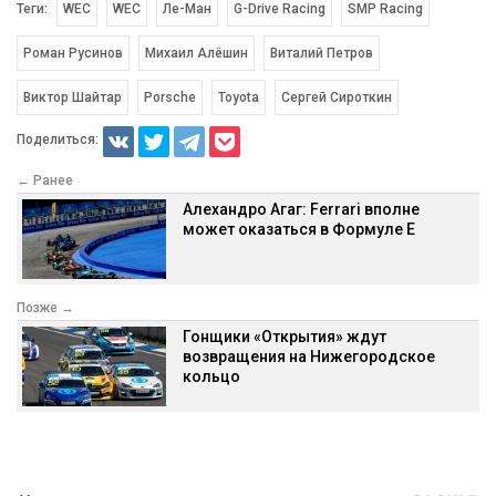
Теги:
WEC
WEC
Ле-Ман
G-Drive Racing
SMP Racing
Роман Русинов
Михаил Алёшин
Виталий Петров
Виктор Шайтар
Porsche
Toyota
Сергей Сироткин
Поделиться:
← Ранее
Алехандро Агаг: Ferrari вполне
может оказаться в Формуле Е
Позже →
Гонщики «Открытия» ждут
возвращения на Нижегородское
кольцо