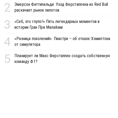
2
Эмерсон Фиттипальди: Уход Ферстаппена из Red Bull
раскачает рынок пилотов
3
«Себ, это глупо!» Пять легендарных моментов в
истории Гран При Малайзии
4
«Разница поколений». Пиастри – об отказе Хэмилтона
от симулятора
5
Планирует ли Макс Ферстаппен создать собственную
команду Ф1?