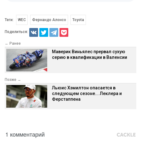
Теги:
WEC
Фернандо Алонсо
Toyota
Поделиться:
← Ранее
Маверик Виньялес прервал сухую
серию в квалификации в Валенсии
Позже →
Льюис Хэмилтон опасается в
следующем сезоне... Леклера и
Ферстаппена
1 комментарий