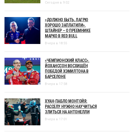
Сегодня в 9:02
«ДОЛЖНО БЫТЬ, ЛАГРЮ
ХОРОШО ЗАПЛАТИЛИ».
ШТАЙНЕР – О ПРЕЕМНИКЕ
МАРКО В RED BULL
Вчера в 18:55
«ЧЕМПИОНСКИЙ КЛАСС».
ЙОХАНССОН ВОСХИЩЁН
ПОБЕДОЙ ХЭМИЛТОНА В
БАРСЕЛОНЕ
Вчера в 17:58
ХУАН-ПАБЛО МОНТОЙЯ:
РАССЕЛУ НУЖНО НАУЧИТЬСЯ
ЗЛИТЬСЯ НА АНТОНЕЛЛИ
Вчера в 17:01