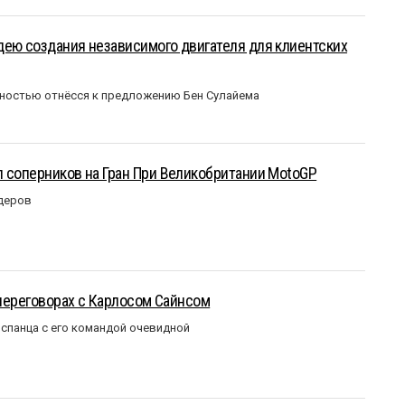
ею создания независимого двигателя для клиентских
ожностью отнёсся к предложению Бен Сулайема
 соперников на Гран При Великобритании MotoGP
идеров
 переговорах с Карлосом Сайнсом
испанца с его командой очевидной