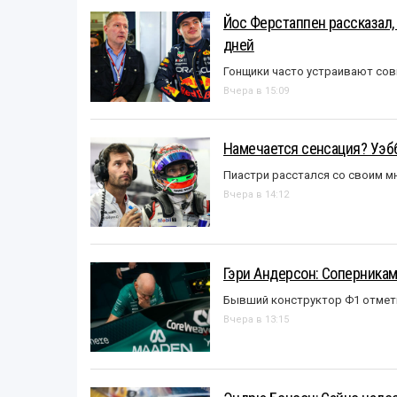
Йос Ферстаппен рассказал,
дней
Гонщики часто устраивают со
Вчера в 15:09
Намечается сенсация? Уэбб
Пиастри расстался со своим 
Вчера в 14:12
Гэри Андерсон: Соперникам
Бывший конструктор Ф1 отмет
Вчера в 13:15