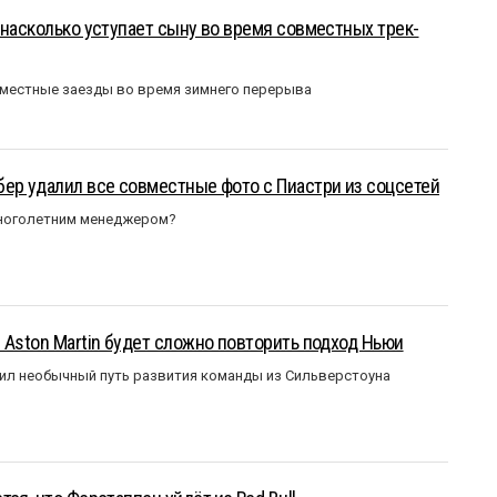
 насколько уступает сыну во время совместных трек-
вместные заезды во время зимнего перерыва
ер удалил все совместные фото с Пиастри из соцсетей
многолетним менеджером?
 Aston Martin будет сложно повторить подход Ньюи
ил необычный путь развития команды из Сильверстоуна