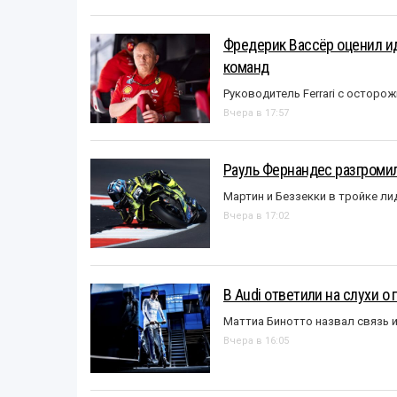
Фредерик Вассёр оценил ид
команд
Руководитель Ferrari с остор
Вчера в 17:57
Рауль Фернандес разгромил
Мартин и Беззекки в тройке л
Вчера в 17:02
В Audi ответили на слухи о
Маттиа Бинотто назвал связь 
Вчера в 16:05