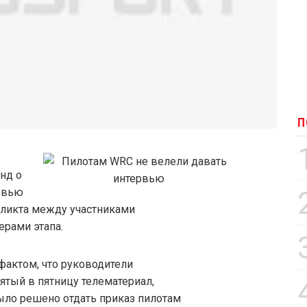
П
нд о
рвью
фликта между участниками
ерами этапа.
актом, что руководители
ятый в пятницу телематериал,
ло решено отдать приказ пилотам