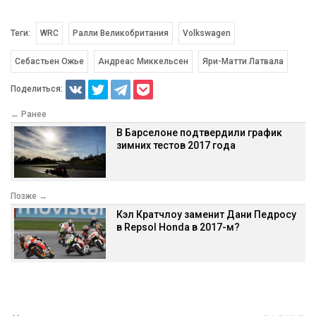
Теги:
WRC
Ралли Великобритания
Volkswagen
Себастьен Ожье
Андреас Миккельсен
Яри-Матти Латвала
Поделиться:
← Ранее
В Барселоне подтвердили график
зимних тестов 2017 года
Позже →
Кэл Кратчлоу заменит Дани Педросу
в Repsol Honda в 2017-м?