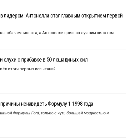
ыв лидером: Антонелли стал главным открытием первой
ла оба чемпионата, а Антонелли признан лучшим пилотом
 слухи о прибавке в 50 лошадиных сил
вёл итоги первых испытаний
 причины ненавидеть Формулу 1 1998 года
ашиной Формулы Ford, только с чуть большей мощностью и