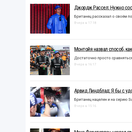
Джордж Рассел: Нужно сос
Британец рассказал о своём п
Вчера в 17:18
Монтойя назвал способ, ка
Достаточно просто сравняться
Вчера в 16:17
Арвид Линдблад: Я бы с уд
Британец нацелен и на серию S
Вчера в 15:16