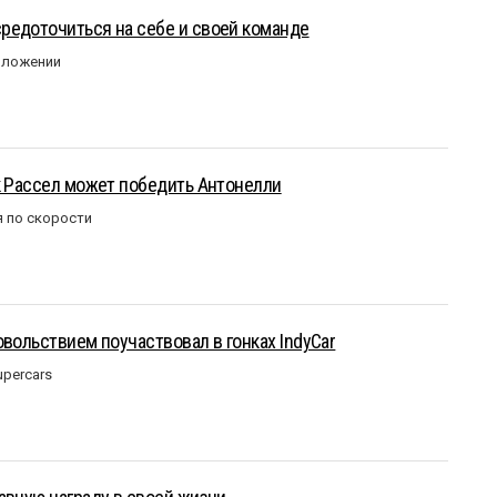
редоточиться на себе и своей команде
оложении
к Рассел может победить Антонелли
 по скорости
овольствием поучаствовал в гонках IndyCar
upercars