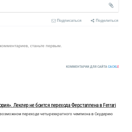
Подписаться
Поделиться
 комментариев, станьте первым.
КОММЕНТАРИИ ДЛЯ САЙТА
CACKL
E
рия». Леклер не боится перехода Ферстаппена в Ferrari
 возможном переходе четырехкратного чемпиона в Скудерию