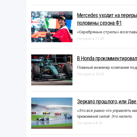
Mercedes уходит на перер
половины сезона Ф1
«Серебряные стрелы» возглави
Сегодня в 11:20
В Honda прокомментировали
Главный инженер компании под
Сегодня в 10:22
Зеркало прошлого, или Две
«Это всё равно что управлять м
прижимной силой. Это нелепо.
Сегодня в 8:10