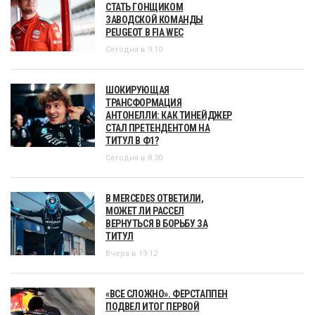
СТАТЬ ГОНЩИКОМ
ЗАВОДСКОЙ КОМАНДЫ
PEUGEOT В FIA WEC
Сегодня в 9:10
ШОКИРУЮЩАЯ
ТРАНСФОРМАЦИЯ
АНТОНЕЛЛИ: КАК ТИНЕЙДЖЕР
СТАЛ ПРЕТЕНДЕНТОМ НА
ТИТУЛ В Ф1?
Сегодня в 8:30
В MERCEDES ОТВЕТИЛИ,
МОЖЕТ ЛИ РАССЕЛ
ВЕРНУТЬСЯ В БОРЬБУ ЗА
ТИТУЛ
Вчера в 19:12
«ВСЕ СЛОЖНО». ФЕРСТАППЕН
ПОДВЕЛ ИТОГ ПЕРВОЙ