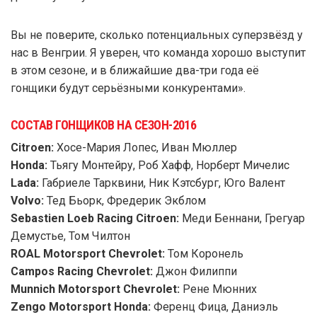
Вы не поверите, сколько потенциальных суперзвёзд у
нас в Венгрии. Я уверен, что команда хорошо выступит
в этом сезоне, и в ближайшие два-три года её
гонщики будут серьёзными конкурентами».
СОСТАВ ГОНЩИКОВ НА СЕЗОН-2016
Citroen:
Хосе-Мария Лопес, Иван Мюллер
Honda:
Тьягу Монтейру, Роб Хафф, Норберт Мичелис
Lada:
Габриеле Тарквини, Ник Кэтсбург, Юго Валент
Volvo:
Тед Бьорк, Фредерик Экблом
Sebastien Loeb Racing Citroen:
Меди Беннани, Грегуар
Демустье, Том Чилтон
ROAL Motorsport Chevrolet:
Том Коронель
Campos Racing Chevrolet:
Джон Филиппи
Munnich Motorsport Chevrolet:
Рене Мюнних
Zengo Motorsport Honda:
Ференц Фица, Даниэль