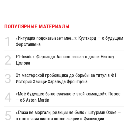
ПОПУЛЯРНЫЕ МАТЕРИАЛЫ
1
«Интуиция подсказывает мне...»: Култхард — о будущем
Ферстаппена
2
F1-Insider: Фернандо Алонсо загнал в долги Николу
Цолова
3
От мастерской гробовщика до борьбы за титул в Ф1.
История Хайнца-Харальда Френтцена
4
«Моё будущее было связано с этой командой»: Перес
— об Aston Martin
5
«Глаза не моргали, реакции не было»: штурман Ожье —
о состоянии пилота после аварии в Финляндии