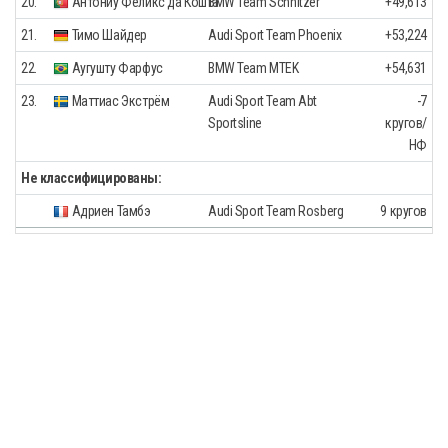
20.
Антониу Феликс да Кошта
BMW Team Schnitzer
+49,613
21.
Тимо Шайдер
Audi Sport Team Phoenix
+53,224
22.
Аугушту Фарфус
BMW Team MTEK
+54,631
23.
Маттиас Экстрём
Audi Sport Team Abt
-7
Sportsline
кругов/
НФ
Не классифицированы:
Адриен Тамбэ
Audi Sport Team Rosberg
9 кругов