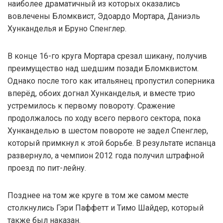
наиболее драматичный из которых оказались
вовлечены Бломквист, Эдоардо Мортара, Даниэль
Хунканделья и Бруно Спенглер.
В конце 16-го круга Мортара срезал шикану, получив
преимущество над шедшим позади Бломквистом.
Однако после того как итальянец пропустил соперника
вперёд, обоих догнал Хунканделья, и вместе трио
устремилось к первому повороту. Сражение
продолжалось по ходу всего первого сектора, пока
Хунканделью в шестом повороте не задел Спенглер,
который примкнул к этой борьбе. В результате испанца
развернуло, а чемпион 2012 года получил штрафной
проезд по пит-лейну.
Позднее на том же круге в том же самом месте
столкнулись Гэри Паффетт и Тимо Шайдер, который
также был наказан.