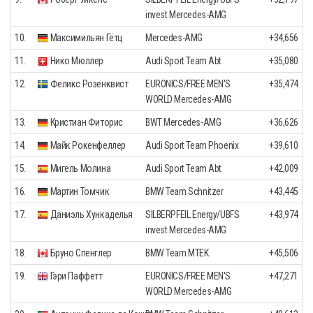
invest Mercedes-AMG
10.
Максимильян Гётц
Mercedes-AMG
+34,656
11.
Нико Мюллер
Audi Sport Team Abt
+35,080
12.
Феликс Розенквист
EURONICS/FREE MEN'S
+35,474
WORLD Mercedes-AMG
13.
Кристиан Фиторис
BWT Mercedes-AMG
+36,626
14.
Майк Рокенфеллер
Audi Sport Team Phoenix
+39,610
15.
Мигель Молина
Audi Sport Team Abt
+42,009
16.
Мартин Томчик
BMW Team Schnitzer
+43,445
17.
Даниэль Хункаделья
SILBERPFEIL Energy/UBFS
+43,974
invest Mercedes-AMG
18.
Бруно Спенглер
BMW Team MTEK
+45,506
19.
Гэри Паффетт
EURONICS/FREE MEN'S
+47,271
WORLD Mercedes-AMG