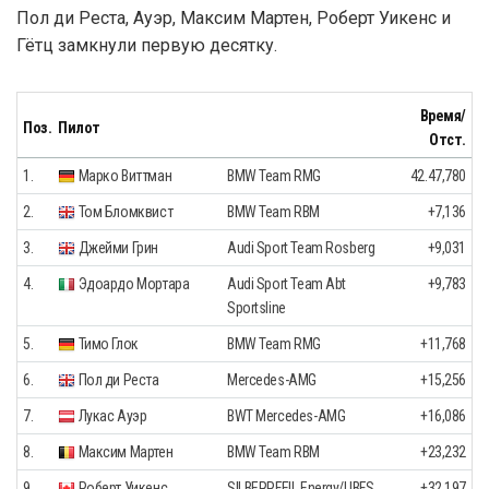
Пол ди Реста, Ауэр, Максим Мартен, Роберт Уикенс и
Гётц замкнули первую десятку.
Время/
Поз.
Пилот
Отст.
1.
Марко Виттман
BMW Team RMG
42.47,780
2.
Том Бломквист
BMW Team RBM
+7,136
3.
Джейми Грин
Audi Sport Team Rosberg
+9,031
4.
Эдоардо Мортара
Audi Sport Team Abt
+9,783
Sportsline
5.
Тимо Глок
BMW Team RMG
+11,768
6.
Пол ди Реста
Mercedes-AMG
+15,256
7.
Лукас Ауэр
BWT Mercedes-AMG
+16,086
8.
Максим Мартен
BMW Team RBM
+23,232
9.
Роберт Уикенс
SILBERPFEIL Energy/UBFS
+32,197