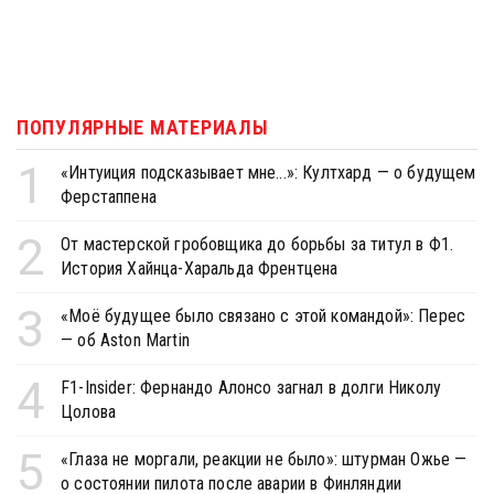
ПОПУЛЯРНЫЕ МАТЕРИАЛЫ
1
«Интуиция подсказывает мне...»: Култхард — о будущем
Ферстаппена
2
От мастерской гробовщика до борьбы за титул в Ф1.
История Хайнца-Харальда Френтцена
3
«Моё будущее было связано с этой командой»: Перес
— об Aston Martin
4
F1-Insider: Фернандо Алонсо загнал в долги Николу
Цолова
5
«Глаза не моргали, реакции не было»: штурман Ожье —
о состоянии пилота после аварии в Финляндии