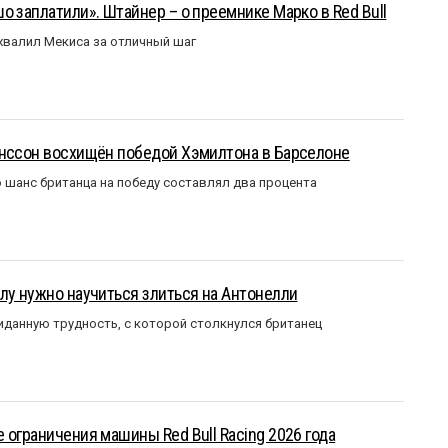
о заплатили». Штайнер – о преемнике Марко в Red Bull
валил Мекиса за отличный шаг
анссон восхищён победой Хэмилтона в Барселоне
 шанс британца на победу составлял два процента
лу нужно научиться злиться на Антонелли
данную трудность, с которой столкнулся британец
 ограничения машины Red Bull Racing 2026 года