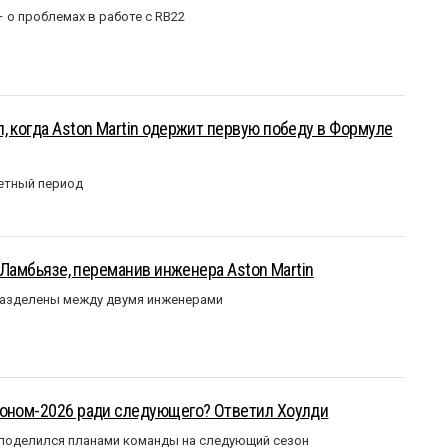
– о проблемах в работе с RB22
, когда Aston Martin одержит первую победу в Формуле
етный период
у Ламбьязе, переманив инженера Aston Martin
разделены между двумя инженерами
зоном-2026 ради следующего? Ответил Хоулди
 поделился планами команды на следующий сезон