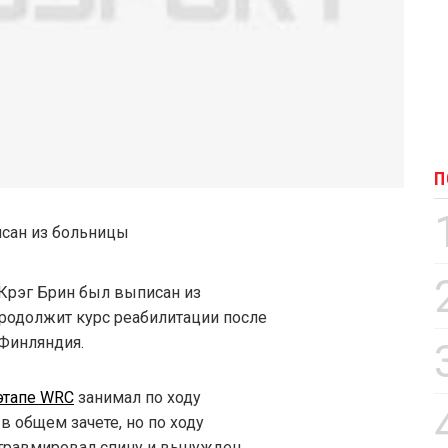
П
Крэг Брин был выписан из
продолжит курс реабилитации после
Финляндия.
тапе WRC
занимал по ходу
в общем зачете, но по ходу
 травмировал спину и вынужден