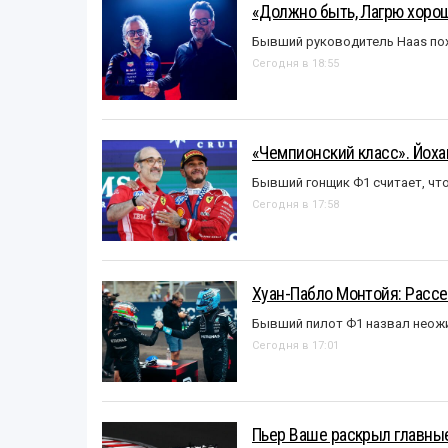
«Должно быть, Лагрю хорош
Бывший руководитель Haas пох
Сегодня в 18:55
«Чемпионский класс». Йох
Бывший гонщик Ф1 считает, что
Сегодня в 17:58
Хуан-Пабло Монтойя: Рассе
Бывший пилот Ф1 назвал неожи
Сегодня в 17:01
Пьер Ваше раскрыл главные