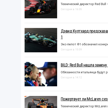
Технический директор Red Bull 
Сегодня в 16:05
Дэвид Култхард предсказал
1
Экс-пилот Ф1 обозначил конкр
Сегодня в 15:09
BILD: Red Bull нашла замен
Обязанности итальянца будут 
Сегодня в 14:12
Пожертвует ли McLaren се
Технический директор McLaren