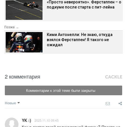
«Просто невероятно». Ферстаппен – о
подиуме после старта с пит-лейна
Позже →
Кими Антонелли: Не знаю, откуда
взялся Ферстаппен! Я такого не
ожидал
2 комментария
Комментарии к этой теме были закрыты
Новые
YK :)
2025.11.10 09:45
Как я достиг такой великолепной формы? Просто не 