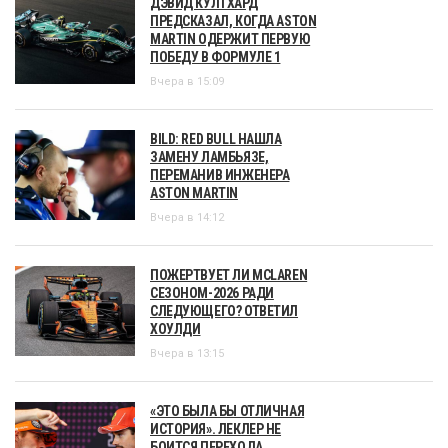
ДЭВИД КУЛТХАРД
ПРЕДСКАЗАЛ, КОГДА ASTON
MARTIN ОДЕРЖИТ ПЕРВУЮ
ПОБЕДУ В ФОРМУЛЕ 1
Вчера в 15:09
BILD: RED BULL НАШЛА
ЗАМЕНУ ЛАМБЬЯЗЕ,
ПЕРЕМАНИВ ИНЖЕНЕРА
ASTON MARTIN
Вчера в 14:12
ПОЖЕРТВУЕТ ЛИ MCLAREN
СЕЗОНОМ-2026 РАДИ
СЛЕДУЮЩЕГО? ОТВЕТИЛ
ХОУЛДИ
Вчера в 13:15
«ЭТО БЫЛА БЫ ОТЛИЧНАЯ
ИСТОРИЯ». ЛЕКЛЕР НЕ
БОИТСЯ ПЕРЕХОДА