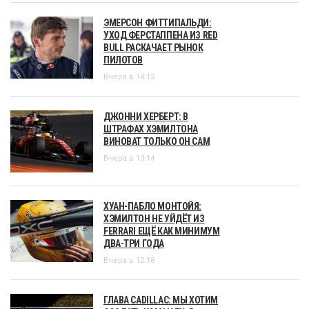
ЭМЕРСОН ФИТТИПАЛЬДИ:
УХОД ФЕРСТАППЕНА ИЗ RED
BULL РАСКАЧАЕТ РЫНОК
ПИЛОТОВ
Вчера в 14:12
ДЖОННИ ХЕРБЕРТ: В
ШТРАФАХ ХЭМИЛТОНА
ВИНОВАТ ТОЛЬКО ОН САМ
Вчера в 13:14
ХУАН-ПАБЛО МОНТОЙЯ:
ХЭМИЛТОН НЕ УЙДЁТ ИЗ
FERRARI ЕЩЁ КАК МИНИМУМ
ДВА-ТРИ ГОДА
Вчера в 12:18
ГЛАВА CADILLAC: МЫ ХОТИМ