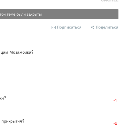
той теме были закрыты
Подписаться
Поделиться
енцам Мозамбика?
ки?
-1
й прикрытия?
-2