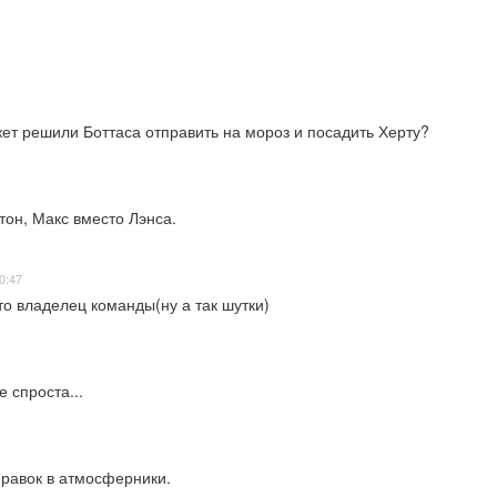
ет решили Боттаса отправить на мороз и посадить Херту?
тон, Макс вместо Лэнса.
0:47
то владелец команды(ну а так шутки)
 спроста...
равок в атмосферники.
