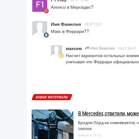
Алонсо в Мерседес?
Имя Фамилия
06.07 13:41
Макс в Феррари??
максим
Имя Фамилия
06.07 20:47
Насчет вариантов остальных комме
учитывая что Феррари официально з
НОВЫЕ МАТЕРИАЛЫ
В Mercedes ответили, может
Брэдли Лорд не сомневается, 
сезона
Вчера в 19:12