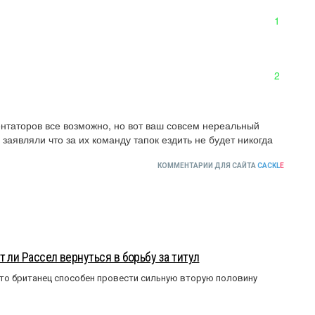
1
2
нтаторов все возможно, но вот ваш совсем нереальный 
аявляли что за их команду тапок ездить не будет никогда
КОММЕНТАРИИ ДЛЯ САЙТА
CACKL
E
 ли Рассел вернуться в борьбу за титул
что британец способен провести сильную вторую половину