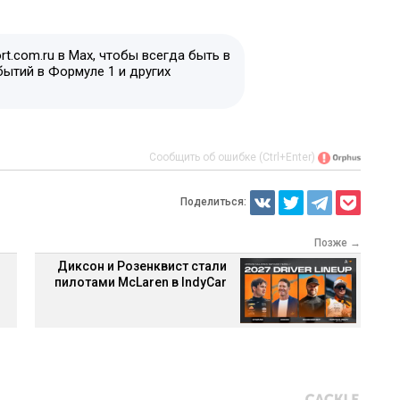
t.com.ru в Max, чтобы всегда быть в
бытий в Формуле 1 и других
Сообщить об ошибке (Ctrl+Enter)
Поделиться:
Позже →
Диксон и Розенквист стали
пилотами McLaren в IndyCar