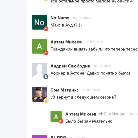
все остальное просто мелкие ньюансики.
No Name
06.07 14:40
Макс в Ауди? ))
Артем Михеев
06.07 14:38
Гражданин видать забыл, что теперь тесно
Андрей Свободин
06.07 14:27
Хорнер в Астоне. Давно понятно было)
Сэм Мэтрикс
06.07 14:08
v8 вернут в следующем сезоне?
Артем Михеев
Сэм Мэтрикс
06.07
Было бы замечательно.
F1 PRO
06.07 13:46