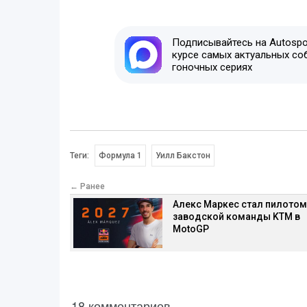
Подписывайтесь на Autospor
курсе самых актуальных со
гоночных сериях
Теги:
Формула 1
Уилл Бакстон
← Ранее
Алекс Маркес стал пилотом
заводской команды KTM в
MotoGP
18 комментариев