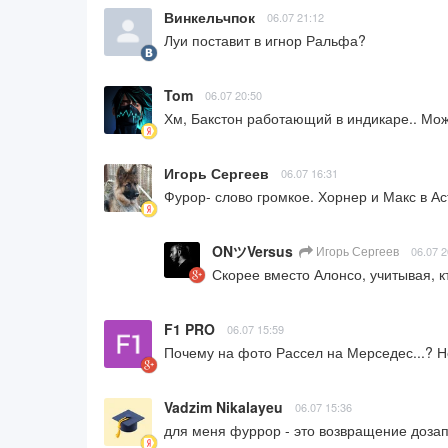
Винкельчпок
06.07 21:12
Луи поставит в игнор Ральфа?
Tom
06.07 20:50
Хм, Бакстон работающий в индикаре.. Мож
Игорь Сергеев
06.07 16:31
Фурор- слово громкое. Хорнер и Макс в Ас
ONツVersus
Игорь Сергеев
06.07 2
Скорее вместо Алонсо, учитывая, к
F1 PRO
06.07 15:59
Почему на фото Рассел на Мерседес...? Не
Vadzim Nikalayeu
06.07 15:36
для меня фуррор - это возвращение дозап