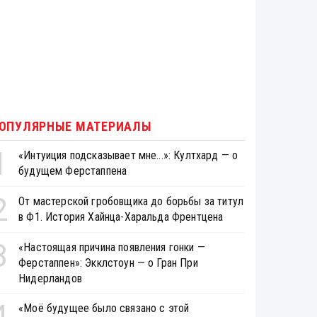
ОПУЛЯРНЫЕ МАТЕРИАЛЫ
1
«Интуиция подсказывает мне...»: Култхард — о
будущем Ферстаппена
2
От мастерской гробовщика до борьбы за титул
в Ф1. История Хайнца-Харальда Френтцена
3
«Настоящая причина появления гонки —
Ферстаппен»: Экклстоун — о Гран При
Нидерландов
4
«Моё будущее было связано с этой