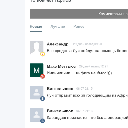
Комментарии к э
Новые
Лучшие
Ранее
Александр
29 дней назад 09:20
Все средства Луи пойдут на помощь беж
Макс Мэттьюз
29 дней назад 12:21
Ииииииииии.... нифига не было!)))
Винкельчпок
06.07 21:15
Луи отправит всю зп голодающим из Афри
Винкельчпок
06.07 21:13
Карандаш признается что была операцие