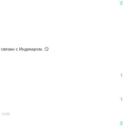
2
 связан с Индикаром. 😏
1
1
 14:39
2