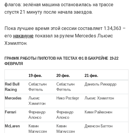
флагов: зелёная машина остановилась на трассе
спустя 21 минуту после начала заездов.
Пока лучшее время этой сессии составляет 1.34,363 –
его
накануне
показал за рулем Mercedes Льюис
Хэмилтон.
ГРАФИК РАБОТЫ ПИЛОТОВ НА ТЕСТАХ Ф1 В БАХРЕЙНЕ 19-22
ФЕВРАЛЯ
19 фев.
20 фев.
21 фев.
2
Red Bull
Себастьян
Себастьян
Даниэль Риккардо
Д
Racing
Феттель
Феттель
Mercedes
Льюис
Нико Росберг
Льюис Хэмилтон
Н
Хэмилтон
Ferrari
Фернандо
Фернандо
Кими Райкконен
К
Алонсо
Алонсо
McLaren
Кевин
Кевин
Дженсон Баттон
Д
Магнуссен
Магнуссен