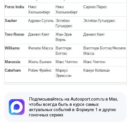
Force India
Нико
Нико
Серхио Перес
С
Хюлькенберг
Хюлькенберг
Sauber
Адриан Сутиль
Эстебан
Эстебан Гутьеррес
А
Гутьеррес
Toro Rosso
Даниил Квят
Жан-Эрик
Даниил Квят
Ж
Вернь
Williams
Фелипе Масса
Валттери
Валттери Боттас/Фелипе
Ф
Боттас
Масса
М
Marussia
Жюль Бьянки
Макс Чилтон
Макс Чилтон
Ж
Caterham
Робин Фрейнс
Маркус
Камуи Кобаяши
М
Эрикссон
К
Подписывайтесь на Autosport.com.ru в Max,
чтобы всегда быть в курсе самых
актуальных событий в Формуле 1 и других
гоночных сериях