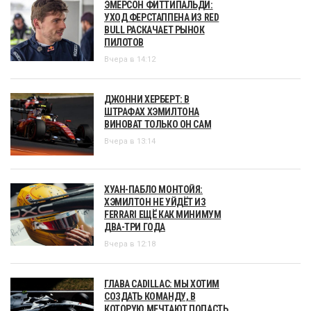
ЭМЕРСОН ФИТТИПАЛЬДИ:
УХОД ФЕРСТАППЕНА ИЗ RED
BULL РАСКАЧАЕТ РЫНОК
ПИЛОТОВ
Вчера в 14:12
ДЖОННИ ХЕРБЕРТ: В
ШТРАФАХ ХЭМИЛТОНА
ВИНОВАТ ТОЛЬКО ОН САМ
Вчера в 13:14
ХУАН-ПАБЛО МОНТОЙЯ:
ХЭМИЛТОН НЕ УЙДЁТ ИЗ
FERRARI ЕЩЁ КАК МИНИМУМ
ДВА-ТРИ ГОДА
Вчера в 12:18
ГЛАВА CADILLAC: МЫ ХОТИМ
СОЗДАТЬ КОМАНДУ, В
КОТОРУЮ МЕЧТАЮТ ПОПАСТЬ