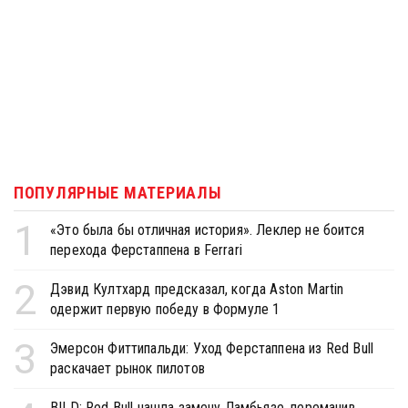
ПОПУЛЯРНЫЕ МАТЕРИАЛЫ
1
«Это была бы отличная история». Леклер не боится
перехода Ферстаппена в Ferrari
2
Дэвид Култхард предсказал, когда Aston Martin
одержит первую победу в Формуле 1
3
Эмерсон Фиттипальди: Уход Ферстаппена из Red Bull
раскачает рынок пилотов
BILD: Red Bull нашла замену Ламбьязе, переманив