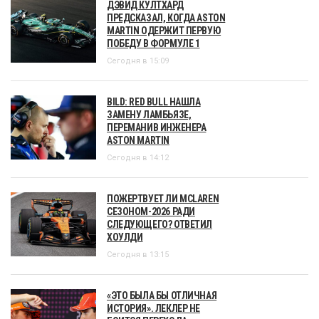
ДЭВИД КУЛТХАРД
ПРЕДСКАЗАЛ, КОГДА ASTON
MARTIN ОДЕРЖИТ ПЕРВУЮ
ПОБЕДУ В ФОРМУЛЕ 1
Сегодня в 15:09
BILD: RED BULL НАШЛА
ЗАМЕНУ ЛАМБЬЯЗЕ,
ПЕРЕМАНИВ ИНЖЕНЕРА
ASTON MARTIN
Сегодня в 14:12
ПОЖЕРТВУЕТ ЛИ MCLAREN
СЕЗОНОМ-2026 РАДИ
СЛЕДУЮЩЕГО? ОТВЕТИЛ
ХОУЛДИ
Сегодня в 13:15
«ЭТО БЫЛА БЫ ОТЛИЧНАЯ
ИСТОРИЯ». ЛЕКЛЕР НЕ