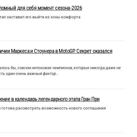
еломный для себя момент сезона-2026
тап заставил его выйти из зоны комфорта
ичии Маркеса и Стоунера в MotoGP. Секрет оказался
алось бы, совсем непохожих чемпионов, которые никогда даже не
Есть один очень важный фактор…
ение в календарь легендарного этапа Гран При
я готова рассмотреть возможность нового соглашения