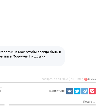
t.com.ru в Max, чтобы всегда быть в
бытий в Формуле 1 и других
Сообщить об ошибке (Ctrl+Enter)
Поделиться:
н
Позже →