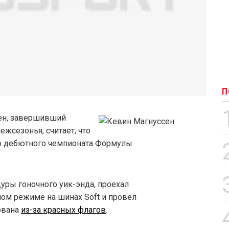
П
ен, завершивший
жсезонья, считает, что
го дебютного чемпионата Формулы
дуры гоночного уик-энда, проехал
ом режиме на шинах Soft и провел
рвана
из-за красных флагов
.