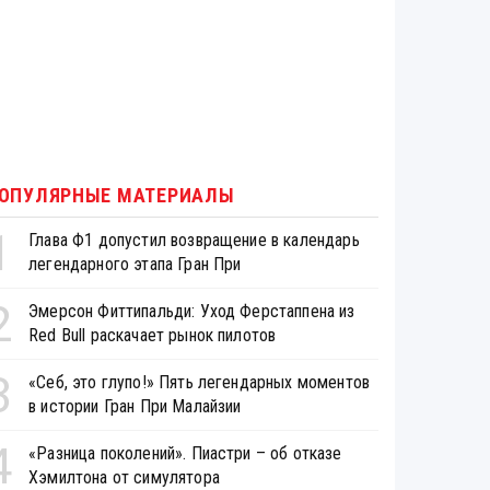
ОПУЛЯРНЫЕ МАТЕРИАЛЫ
1
Глава Ф1 допустил возвращение в календарь
легендарного этапа Гран При
2
Эмерсон Фиттипальди: Уход Ферстаппена из
Red Bull раскачает рынок пилотов
3
«Себ, это глупо!» Пять легендарных моментов
в истории Гран При Малайзии
4
«Разница поколений». Пиастри – об отказе
Хэмилтона от симулятора