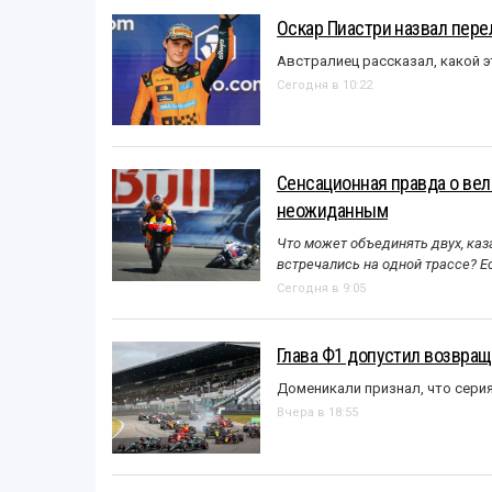
Оскар Пиастри назвал пер
Австралиец рассказал, какой э
Сегодня в 10:22
Сенсационная правда о вел
неожиданным
Что может объединять двух, каз
встречались на одной трассе? 
Сегодня в 9:05
Глава Ф1 допустил возвращ
Доменикали признал, что сери
Вчера в 18:55