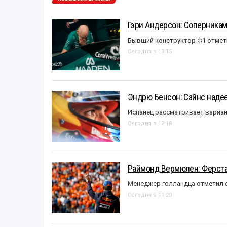
Гэри Андерсон: Соперникам
Бывший конструктор Ф1 отмет
Сегодня в 13:15
Эндрю Бенсон: Сайнс надеет
Испанец рассматривает вариан
Сегодня в 12:18
Раймонд Вермюлен: Ферста
Менеджер голландца отметил е
Сегодня в 11:20