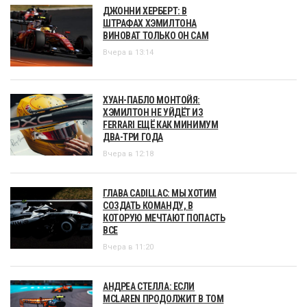
ДЖОННИ ХЕРБЕРТ: В
ШТРАФАХ ХЭМИЛТОНА
ВИНОВАТ ТОЛЬКО ОН САМ
Вчера в 13:14
ХУАН-ПАБЛО МОНТОЙЯ:
ХЭМИЛТОН НЕ УЙДЁТ ИЗ
FERRARI ЕЩЁ КАК МИНИМУМ
ДВА-ТРИ ГОДА
Вчера в 12:18
ГЛАВА CADILLAC: МЫ ХОТИМ
СОЗДАТЬ КОМАНДУ, В
КОТОРУЮ МЕЧТАЮТ ПОПАСТЬ
ВСЕ
Вчера в 11:20
АНДРЕА СТЕЛЛА: ЕСЛИ
MCLAREN ПРОДОЛЖИТ В ТОМ