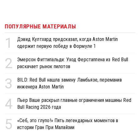
ПОПУЛЯРНЫЕ МАТЕРИАЛЫ
1
Дэвид Култхард предсказал, когда Aston Martin
одержит первую победу в Формуле 1
2
Эмерсон Фиттипальди: Уход Ферстаппена из Red Bull
раскачает рынок пилотов
3
BILD: Red Bull нашла замену Ламбьязе, переманив
инженера Aston Martin
4
Пьер Ваше раскрыл главные ограничения машины Red
Bull Racing 2026 года
5
«Себ, это глупо!» Пять легендарных моментов в
истории Гран При Малайзии