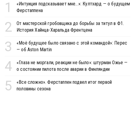
1
«Интуиция подсказывает мне...»: Култхард — о будущем
Ферстаппена
2
От мастерской гробовщика до борьбы за титул в Ф1.
История Хайнца-Харальда Френтцена
3
«Моё будущее было связано с этой командой»: Перес
— об Aston Martin
4
«Глаза не моргали, реакции не было»: штурман Ожье —
о состоянии пилота после аварии в Финляндии
5
«Все сложно». Ферстаппен подвел итог первой
половины сезона