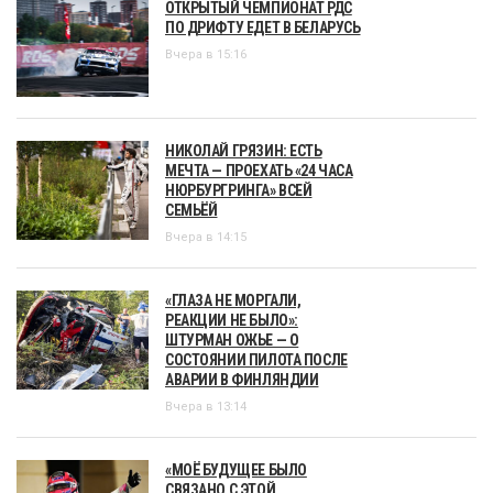
ОТКРЫТЫЙ ЧЕМПИОНАТ РДС
ПО ДРИФТУ ЕДЕТ В БЕЛАРУСЬ
Вчера в 15:16
НИКОЛАЙ ГРЯЗИН: ЕСТЬ
МЕЧТА — ПРОЕХАТЬ «24 ЧАСА
НЮРБУРГРИНГА» ВСЕЙ
СЕМЬЁЙ
Вчера в 14:15
«ГЛАЗА НЕ МОРГАЛИ,
РЕАКЦИИ НЕ БЫЛО»:
ШТУРМАН ОЖЬЕ — О
СОСТОЯНИИ ПИЛОТА ПОСЛЕ
АВАРИИ В ФИНЛЯНДИИ
Вчера в 13:14
«МОЁ БУДУЩЕЕ БЫЛО
СВЯЗАНО С ЭТОЙ