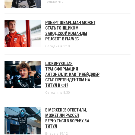
только что
РОБЕРТ ШВАРЦМАН МОЖЕТ
СТАТЬ ГОНЩИКОМ
ЗАВОДСКОЙ КОМАНДЫ
PEUGEOT В FIA WEC
Сегодня в 9:10
ШОКИРУЮЩАЯ
ТРАНСФОРМАЦИЯ
АНТОНЕЛЛИ: КАК ТИНЕЙДЖЕР
СТАЛ ПРЕТЕНДЕНТОМ НА
ТИТУЛ В Ф1?
Сегодня в 8:30
В MERCEDES ОТВЕТИЛИ,
МОЖЕТ ЛИ РАССЕЛ
ВЕРНУТЬСЯ В БОРЬБУ ЗА
ТИТУЛ
Вчера в 19:12