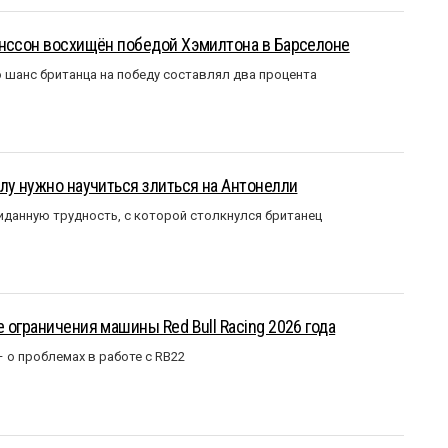
анссон восхищён победой Хэмилтона в Барселоне
 шанс британца на победу составлял два процента
лу нужно научиться злиться на Антонелли
данную трудность, с которой столкнулся британец
 ограничения машины Red Bull Racing 2026 года
– о проблемах в работе с RB22