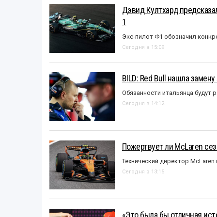
Дэвид Култхард предсказал
1
Экс-пилот Ф1 обозначил конкр
Сегодня в 15:09
BILD: Red Bull нашла замен
Обязанности итальянца будут 
Сегодня в 14:12
Пожертвует ли McLaren се
Технический директор McLaren
Сегодня в 13:15
«Это была бы отличная исто