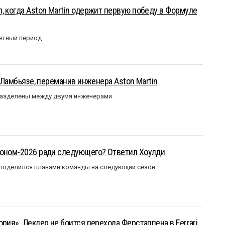
, когда Aston Martin одержит первую победу в Формуле
етный период
у Ламбьязе, переманив инженера Aston Martin
разделены между двумя инженерами
зоном-2026 ради следующего? Ответил Хоулди
 поделился планами команды на следующий сезон
рия». Леклер не боится перехода Ферстаппена в Ferrari