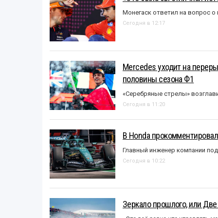
Монегаск ответил на вопрос о
Сегодня в 12:17
Mercedes уходит на перер
половины сезона Ф1
«Серебряные стрелы» возглави
Сегодня в 11:20
В Honda прокомментировали
Главный инженер компании под
Сегодня в 10:22
Зеркало прошлого, или Две