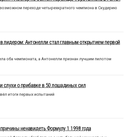
 возможном переходе четырехкратного чемпиона в Скудерию
ыв лидером: Антонелли стал главным открытием первой
ла оба чемпионата, а Антонелли признан лучшим пилотом
 слухи о прибавке в 50 лошадиных сил
вёл итоги первых испытаний
 причины ненавидеть Формулу 1 1998 года