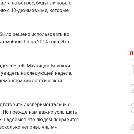
вета на вопрос, будут ли новые
нию с 13-дюймовыми, которые
 было решено использовать во
омобиль Lotus 2014 года. Это
П
дела Pirelli Маурицио Бойокки
 увидеть на следующей неделе,
демонстрации эстетической
одготовить экспериментальные
в. Но прежде нам важно услышать
ы надеемся, что людям понравится
 несколько непривычным».