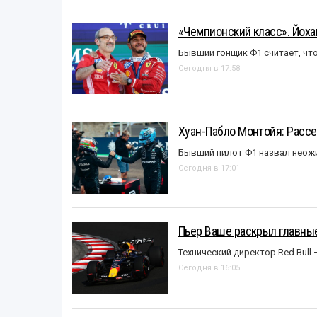
«Чемпионский класс». Йох
Бывший гонщик Ф1 считает, что
Сегодня в 17:58
Хуан-Пабло Монтойя: Рассе
Бывший пилот Ф1 назвал неожи
Сегодня в 17:01
Пьер Ваше раскрыл главные
Технический директор Red Bull 
Сегодня в 16:05