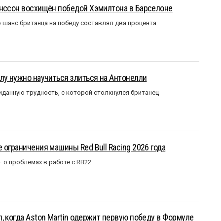
анссон восхищён победой Хэмилтона в Барселоне
 шанс британца на победу составлял два процента
лу нужно научиться злиться на Антонелли
данную трудность, с которой столкнулся британец
 ограничения машины Red Bull Racing 2026 года
– о проблемах в работе с RB22
, когда Aston Martin одержит первую победу в Формуле