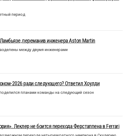
етный период
у Ламбьязе, переманив инженера Aston Martin
разделены между двумя инженерами
зоном-2026 ради следующего? Ответил Хоулди
 поделился планами команды на следующий сезон
рия». Леклер не боится перехода Ферстаппена в Ferrari
 возможном переходе четырехкратного чемпиона в Скудерию