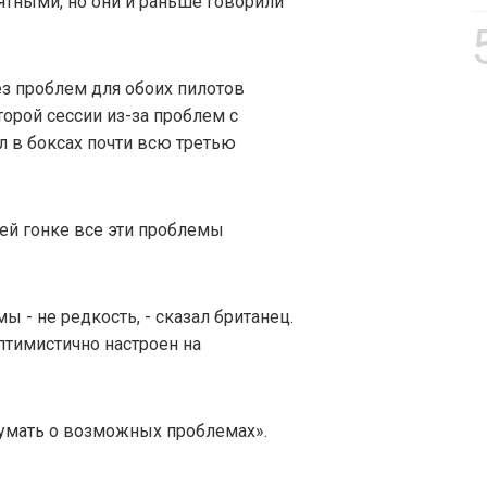
тными, но они и раньше говорили
з проблем для обоих пилотов
торой сессии из-за проблем с
л в боксах почти всю третью
ей гонке все эти проблемы
ы - не редкость, - сказал британец.
оптимистично настроен на
думать о возможных проблемах».