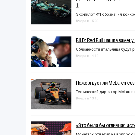
1
Экс-пилот Ф1 обозначил конкр
Вчера в 15:09
BILD: Red Bull нашла замен
Обязанности итальянца будут 
Вчера в 14:12
Пожертвует ли McLaren се
Технический директор McLaren
Вчера в 13:15
«Это была бы отличная исто
Монегаск ответил на вопрос о