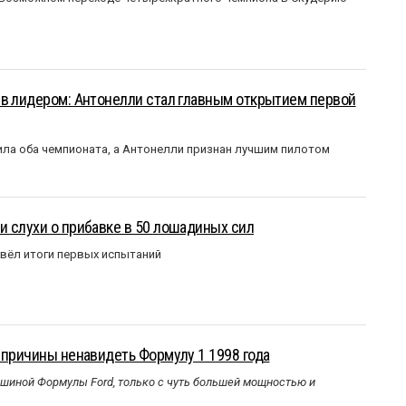
ыв лидером: Антонелли стал главным открытием первой
ла оба чемпионата, а Антонелли признан лучшим пилотом
 слухи о прибавке в 50 лошадиных сил
вёл итоги первых испытаний
 причины ненавидеть Формулу 1 1998 года
ашиной Формулы Ford, только с чуть большей мощностью и