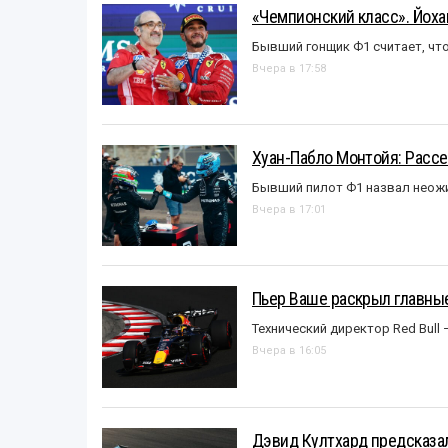
«Чемпионский класс». Йох
Бывший гонщик Ф1 считает, что
Вчера в 17:58
Хуан-Пабло Монтойя: Рассе
Бывший пилот Ф1 назвал неожи
Вчера в 17:01
Пьер Ваше раскрыл главные
Технический директор Red Bull 
Вчера в 16:05
Дэвид Култхард предсказал