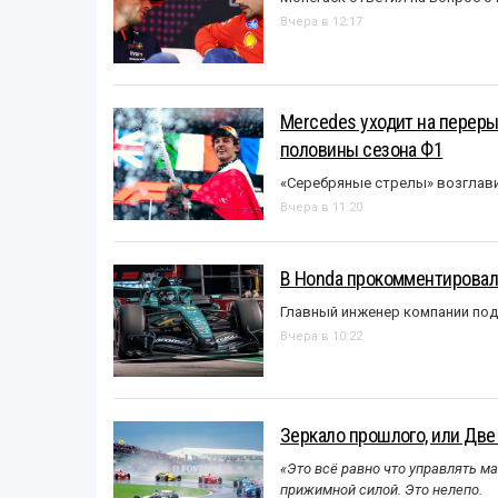
Вчера в 12:17
Mercedes уходит на перер
половины сезона Ф1
«Серебряные стрелы» возглави
Вчера в 11:20
В Honda прокомментировали
Главный инженер компании под
Вчера в 10:22
Зеркало прошлого, или Две
«Это всё равно что управлять м
прижимной силой. Это нелепо.