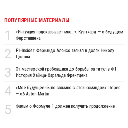
ПОПУЛЯРНЫЕ МАТЕРИАЛЫ
1
«Интуиция подсказывает мне...»: Култхард — о будущем
Ферстаппена
2
F1-Insider: Фернандо Алонсо загнал в долги Николу
Цолова
3
От мастерской гробовщика до борьбы за титул в Ф1.
История Хайнца-Харальда Френтцена
4
«Моё будущее было связано с этой командой»: Перес
— об Aston Martin
5
Фильм о Формуле 1 должен получить продолжение