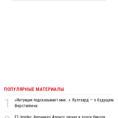
ПОПУЛЯРНЫЕ МАТЕРИАЛЫ
1
«Интуиция подсказывает мне...»: Култхард — о будущем
Ферстаппена
F1-Insider: Фернандо Алонсо загнал в долги Николу