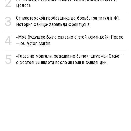
2
Цолова
3
От мастерской гробовщика до борьбы за титул в Ф1.
История Хайнца-Харальда Френтцена
4
«Моё будущее было связано с этой командой»: Перес
— об Aston Martin
5
«Глаза не моргали, реакции не было»: штурман Ожье —
о состоянии пилота после аварии в Финляндии