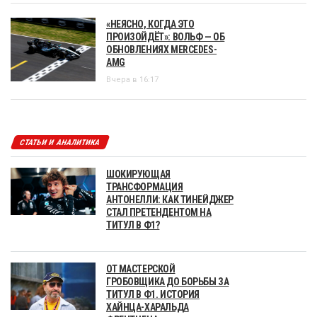
«НЕЯСНО, КОГДА ЭТО
ПРОИЗОЙДЁТ»: ВОЛЬФ — ОБ
ОБНОВЛЕНИЯХ MERCEDES-
AMG
Вчера в 16:17
СТАТЬИ И АНАЛИТИКА
ШОКИРУЮЩАЯ
ТРАНСФОРМАЦИЯ
АНТОНЕЛЛИ: КАК ТИНЕЙДЖЕР
СТАЛ ПРЕТЕНДЕНТОМ НА
ТИТУЛ В Ф1?
ОТ МАСТЕРСКОЙ
ГРОБОВЩИКА ДО БОРЬБЫ ЗА
ТИТУЛ В Ф1. ИСТОРИЯ
ХАЙНЦА-ХАРАЛЬДА