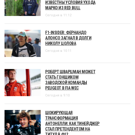
ИЗВЕСТНЫ УСЛОВИЯ УХОДА
МАРКО ИЗ RED BULL
Сегодня в 11:12
F1-INSIDER: ФЕРНАНДО
АЛОНСО ЗАГНАЛ В ДОЛГИ
НИКОЛУ ЦОЛОВА
Сегодня в 10:11
РОБЕРТ ШВАРЦМАН МОЖЕТ
СТАТЬ ГОНЩИКОМ
ЗАВОДСКОЙ КОМАНДЫ
PEUGEOT В FIA WEC
Сегодня в 9:10
ШОКИРУЮЩАЯ
ТРАНСФОРМАЦИЯ
АНТОНЕЛЛИ: КАК ТИНЕЙДЖЕР
СТАЛ ПРЕТЕНДЕНТОМ НА
ТИТУЛ В Ф1?