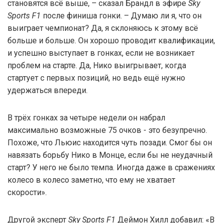
становятся всё выше, – сказал Брандл в эфире
Sky
Sports F1
после финиша гонки. – Думаю ли я, что он
выиграет чемпионат? Да, я склоняюсь к этому всё
больше и больше. Он хорошо проводит квалификации,
и успешно выступает в гонках, если не возникает
проблем на старте. Да, Нико выигрывает, когда
стартует с первых позиций, но ведь ещё нужно
удержаться впереди.
В трёх гонках за четыре недели он набрал
максимально возможные 75 очков - это безупречно.
Похоже, что Льюис находится чуть позади. Смог бы он
навязать борьбу Нико в Монце, если бы не неудачный
старт? У него не было темпа. Иногда даже в сражениях
колесо в колесо заметно, что ему не хватает
скорости».
Другой эксперт
Sky Sports F1
Деймон Хилл добавил: «В