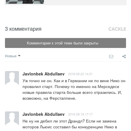
3 комментария
Комментарии к этой теме были закрыты
Новые
Javlonbek Abdullaev
2016.09.20 14:21
Уж точно не он. Как и в Германии не по вине Нико он 
провалил старт. Почему-то именно на Мерседесе 
новые правила старта больше всего отразились. И, 
возможно, на Ферстаппене.
Javlonbek Abdullaev
2016.09.19 17:17
Не ну не дебил ли этот Драндл? Если не замена 
моторов Льюис составил бы конкуренцию Нико в 