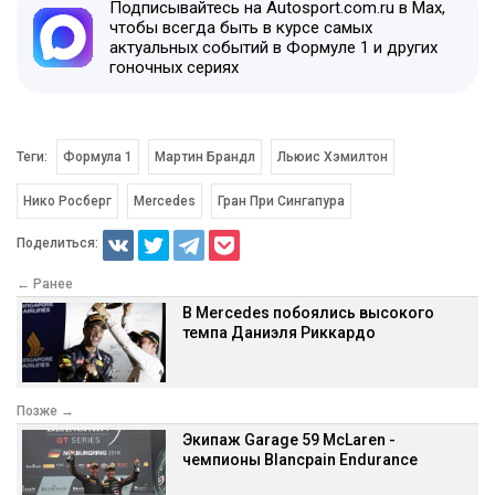
Подписывайтесь на Autosport.com.ru в Max,
чтобы всегда быть в курсе самых
актуальных событий в Формуле 1 и других
гоночных сериях
Теги:
Формула 1
Мартин Брандл
Льюис Хэмилтон
Нико Росберг
Mercedes
Гран При Сингапура
Поделиться:
← Ранее
В Mercedes побоялись высокого
темпа Даниэля Риккардо
Позже →
Экипаж Garage 59 McLaren -
чемпионы Blancpain Endurance