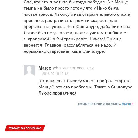
Спа, кто его знает кто бы тогда победил. А в Монце 
темпа не было просто потому что у Нико была 
чистая трасса, Льюису из-за отвратительного старта 
пришлось растрачивать время и скорость для 
прорыва, ты тупица. Но в Сингапуре, действительно 
Льюис был не узнаваем, даже с учетом проблем с 
гидравликой на 2-й тренировке. Ничего! Он еще 
вернется. Главное, расслабляться не надо. И 
нормально стартовать, как в Сингапуре.
Marco
Javlonbek Abdullaev
2016.09.19 19:12
а кто виноват Льюису что он про*рал старт в 
Монце? это его проблемы. Также в Сингапуре 
Льюис провалился
КОММЕНТАРИИ ДЛЯ САЙТА
CACKL
E
НОВЫЕ МАТЕРИАЛЫ