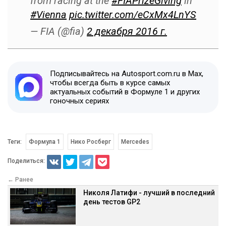
from racing at the
#FIAPrizeGiving
in
#Vienna
pic.twitter.com/eCxMx4LnYS
— FIA (@fia)
2 декабря 2016 г.
Подписывайтесь на Autosport.com.ru в Max,
чтобы всегда быть в курсе самых
актуальных событий в Формуле 1 и других
гоночных сериях
Теги:
Формула 1
Нико Росберг
Mercedes
Поделиться:
← Ранее
Николя Латифи - лучший в последний
день тестов GP2