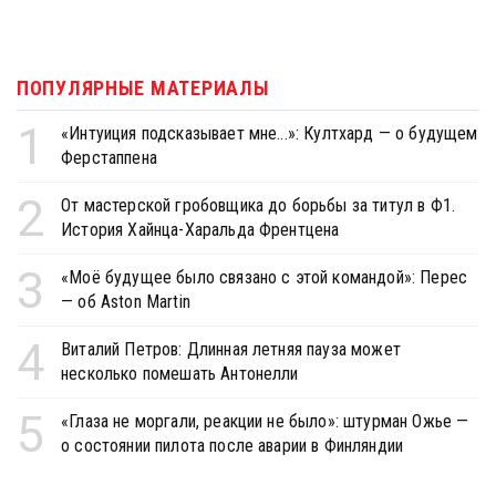
ПОПУЛЯРНЫЕ МАТЕРИАЛЫ
1
«Интуиция подсказывает мне...»: Култхард — о будущем
Ферстаппена
2
От мастерской гробовщика до борьбы за титул в Ф1.
История Хайнца-Харальда Френтцена
3
«Моё будущее было связано с этой командой»: Перес
— об Aston Martin
4
Виталий Петров: Длинная летняя пауза может
несколько помешать Антонелли
5
«Глаза не моргали, реакции не было»: штурман Ожье —
о состоянии пилота после аварии в Финляндии