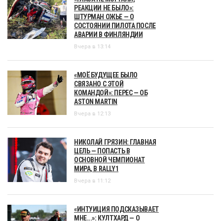
РЕАКЦИИ НЕ БЫЛО»:
ШТУРМАН ОЖЬЕ — О
СОСТОЯНИИ ПИЛОТА ПОСЛЕ
АВАРИИ В ФИНЛЯНДИИ
Вчера в 13:14
«МОЁ БУДУЩЕЕ БЫЛО
СВЯЗАНО С ЭТОЙ
КОМАНДОЙ»: ПЕРЕС — ОБ
ASTON MARTIN
Вчера в 12:13
НИКОЛАЙ ГРЯЗИН: ГЛАВНАЯ
ЦЕЛЬ — ПОПАСТЬ В
ОСНОВНОЙ ЧЕМПИОНАТ
МИРА, В RALLY1
Вчера в 11:12
«ИНТУИЦИЯ ПОДСКАЗЫВАЕТ
МНЕ...»: КУЛТХАРД — О