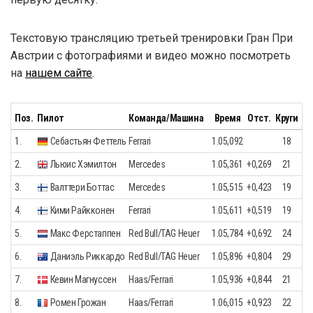
Текстовую трансляцию третьей тренировки Гран При
Австрии с фотографиями и видео можно посмотреть
на
нашем сайте
.
Поз.
Пилот
Команда/Машина
Время
Отст.
Круги
1.
Себастьян Феттель
Ferrari
1.05,092
18
2.
Льюис Хэмилтон
Mercedes
1.05,361
+0,269
21
3.
Валттери Боттас
Mercedes
1.05,515
+0,423
19
4.
Кими Райкконен
Ferrari
1.05,611
+0,519
19
5.
Макс Ферстаппен
Red Bull/TAG Heuer
1.05,784
+0,692
24
6.
Даниэль Риккардо
Red Bull/TAG Heuer
1.05,896
+0,804
29
7.
Кевин Магнуссен
Haas/Ferrari
1.05,936
+0,844
21
8.
Ромен Грожан
Haas/Ferrari
1.06,015
+0,923
22