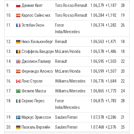
9.
Даниил Квят
Toro Rosso/Renault
1.06,279
+1,187
28
10.
Карлос Сайнс-мл.
Toro Rosso/Renault
1.06,284
+1,192
19
11.
Эстебан Окон
Force
1.06,374
+1,282
26
India/Mercedes
12.
Нико Хюлькенберг
Renault
1.06,563
+1,471
18
13.
Стоффель Вандорн
McLaren/Honda
1.06,578
+1,486
18
14.
Джолион Палмер
Renault
1.06,595
+1,503
22
15.
Фернандо Алонсо
McLaren/Honda
1.06,599
+1,507
20
16.
Лэнс Стролл
Williams/Mercedes
1.06,776
+1,684
22
17.
Фелипе Масса
Williams/Mercedes
1.06,865
+1,773
24
18.
Серхио Перес
Force
1.06,875
+1,783
28
India/Mercedes
19.
Маркус Эрикссон
Sauber/Ferrari
1.07,378
+2,286
21
20.
Паскаль Верляйн
Sauber/Ferrari
1.07,468
+2,376
25