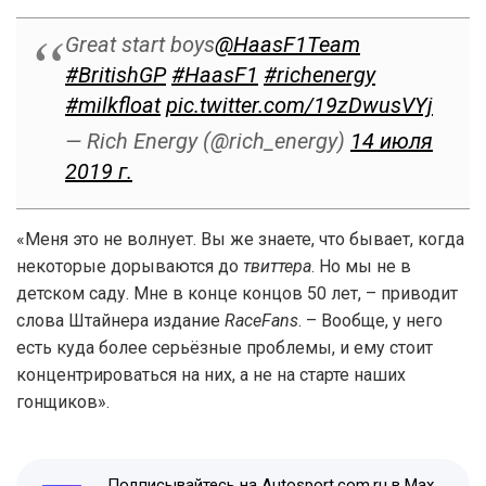
Great start boys
@HaasF1Team
#BritishGP
#HaasF1
#richenergy
#milkfloat
pic.twitter.com/19zDwusVYj
— Rich Energy (@rich_energy)
14 июля
2019 г.
«Меня это не волнует. Вы же знаете, что бывает, когда
некоторые дорываются до
твиттера
. Но мы не в
детском саду. Мне в конце концов 50 лет, – приводит
слова Штайнера издание
RaceFans
. – Вообще, у него
есть куда более серьёзные проблемы, и ему стоит
концентрироваться на них, а не на старте наших
гонщиков».
Подписывайтесь на Autosport.com.ru в Max,