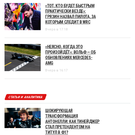
«ТОТ, КТО БУДЕТ БЫСТРЫМ
ПРАКТИЧЕСКИ ВЕЗДЕ»:
ГРЯЗИН НАЗВАЛ ПИЛОТА, ЗА
КОТОРЫМ СЛЕДИТ В WRC
Вчера в 17:18
«НЕЯСНО, КОГДА ЭТО
ПРОИЗОЙДЁТ»: ВОЛЬФ — ОБ
ОБНОВЛЕНИЯХ MERCEDES-
AMG
Вчера в 16:17
СТАТЬИ И АНАЛИТИКА
ШОКИРУЮЩАЯ
ТРАНСФОРМАЦИЯ
АНТОНЕЛЛИ: КАК ТИНЕЙДЖЕР
СТАЛ ПРЕТЕНДЕНТОМ НА
ТИТУЛ В Ф1?