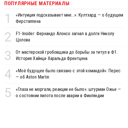
ПОПУЛЯРНЫЕ МАТЕРИАЛЫ
1
«Интуиция подсказывает мне...»: Култхард — о будущем
Ферстаппена
2
F1-Insider: Фернандо Алонсо загнал в долги Николу
Цолова
3
От мастерской гробовщика до борьбы за титул в Ф1.
История Хайнца-Харальда Френтцена
4
«Моё будущее было связано с этой командой»: Перес
— об Aston Martin
5
«Глаза не моргали, реакции не было»: штурман Ожье —
о состоянии пилота после аварии в Финляндии