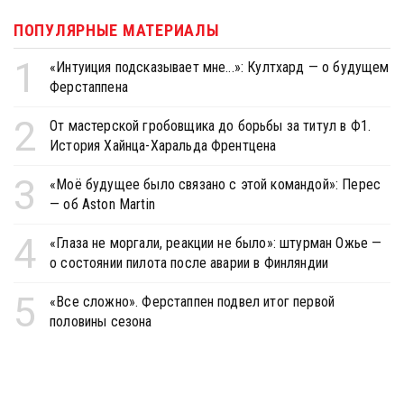
ПОПУЛЯРНЫЕ МАТЕРИАЛЫ
1
«Интуиция подсказывает мне...»: Култхард — о будущем
Ферстаппена
2
От мастерской гробовщика до борьбы за титул в Ф1.
История Хайнца-Харальда Френтцена
3
«Моё будущее было связано с этой командой»: Перес
— об Aston Martin
4
«Глаза не моргали, реакции не было»: штурман Ожье —
о состоянии пилота после аварии в Финляндии
5
«Все сложно». Ферстаппен подвел итог первой
половины сезона