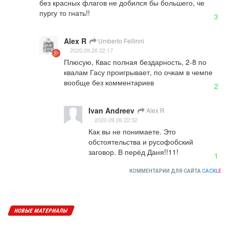
без красных флагов не добился бы большего, че 
пургу то гнать!!
3
Alex R
Umberto Fellinni
2020.09.26 22:17
Плюсую, Квас полная бездарность, 2-8 по 
квалам Гасу проигрывает, по очкам в чемпе 
вообще без комментариев
2
Ivan Andreev
Alex R
2020.09.26 22:32
Как вы не понимаете. Это 
обстоятельства и русофобский 
заговор. В перёд Даня!!11!
1
КОММЕНТАРИИ ДЛЯ САЙТА
CACKL
E
НОВЫЕ МАТЕРИАЛЫ