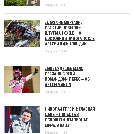
Вчера в 14:15
«ГЛАЗА НЕ МОРГАЛИ,
РЕАКЦИИ НЕ БЫЛО»:
ШТУРМАН ОЖЬЕ — О
СОСТОЯНИИ ПИЛОТА ПОСЛЕ
АВАРИИ В ФИНЛЯНДИИ
Вчера в 13:14
«МОЁ БУДУЩЕЕ БЫЛО
СВЯЗАНО С ЭТОЙ
КОМАНДОЙ»: ПЕРЕС — ОБ
ASTON MARTIN
Вчера в 12:13
НИКОЛАЙ ГРЯЗИН: ГЛАВНАЯ
ЦЕЛЬ — ПОПАСТЬ В
ОСНОВНОЙ ЧЕМПИОНАТ
МИРА, В RALLY1
Вчера в 11:12