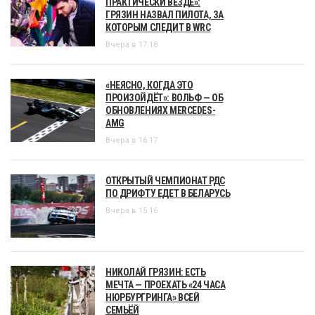
ПРАКТИЧЕСКИ ВЕЗДЕ»:
ГРЯЗИН НАЗВАЛ ПИЛОТА, ЗА
КОТОРЫМ СЛЕДИТ В WRC
Вчера в 17:18
«НЕЯСНО, КОГДА ЭТО
ПРОИЗОЙДЁТ»: ВОЛЬФ — ОБ
ОБНОВЛЕНИЯХ MERCEDES-
AMG
Вчера в 16:17
ОТКРЫТЫЙ ЧЕМПИОНАТ РДС
ПО ДРИФТУ ЕДЕТ В БЕЛАРУСЬ
Вчера в 15:16
НИКОЛАЙ ГРЯЗИН: ЕСТЬ
МЕЧТА — ПРОЕХАТЬ «24 ЧАСА
НЮРБУРГРИНГА» ВСЕЙ
СЕМЬЁЙ