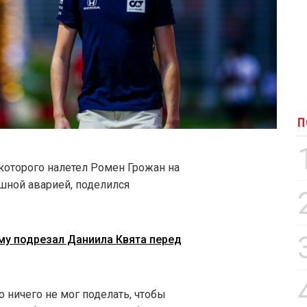
П
которого налетел Ромен Грожан на
шной аварией, поделился
му подрезал Даниила Квята перед
о ничего не мог поделать, чтобы