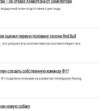
три – об отказе Хэмилтона от симулятора
андартный план подготовки к уик-энду
ли оценил первую половину сезона Red Bull
т, что результаты коллектива не соответствуют его
ппен создать собственную команду Ф1?
Ф1 поделила планами на развитие Verstappen Racing
вою новую собаку