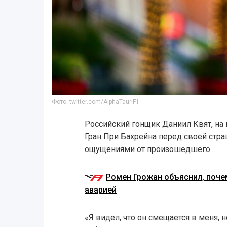
Фото: twitter.com/AlphaTauriF1
Российский гонщик Даниил Квят, на 
Гран При Бахрейна перед своей стра
ощущениями от произошедшего.
Ромен Грожан объяснил, поче
аварией
«Я видел, что он смещается в меня, н