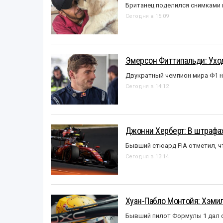
Британец поделился снимками 
Сегодня в 15:09
Эмерсон Фиттипальди: Уход
Двукратный чемпион мира Ф1 н
Сегодня в 14:12
Джонни Херберт: В штрафах
Бывший стюард FIA отметил, ч
Сегодня в 13:14
Хуан-Пабло Монтойя: Хэмилт
Бывший пилот Формулы 1 дал с