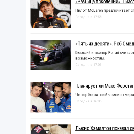
«Разница поколений». Пиас
Пилот McLaren предпочитает ст
Сегодня в 17:58
«Пять из десяти». Роб Смед
Бывший инженер Ferrari считае
возможностям.
Сегодня в 17:01
Планирует ли Макс Ферста
Четырёхкратный чемпион мира 
Сегодня в 16:05
Льюис Хэмилтон показал с