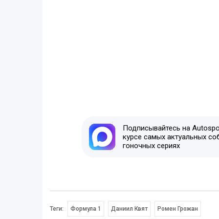
Подписывайтесь на Autospor
курсе самых актуальных со
гоночных сериях
Теги:
Формула 1
Даниил Квят
Ромен Грожан