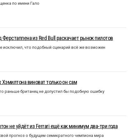
щенка по имени Гало
 Ферстаппена из Red Bull раскачает рынок пилотов
е исключил, что подобный сценарий всё же возможен
 Хэмилтона виноват только он сам
то раньше британец не допустил бы подобную ошибку
он не уйдёт из Ferrari ещё как минимум два-три года
вой прогноз о будущем семикратного чемпиона мира