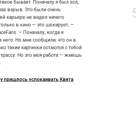
такое бывает. Поначалу я был зол,
лах взрыв. Это были очень
ей карьере не видел ничего
только в кино — это шокирует, —
aceFans
. — Поначалу, когда я
а него. Но мне сообщили, что он в
ко такие картинки остаются с тобой
 трассу. Но это моя работа — жмёшь
.
сту пришлось успокаивать Квята