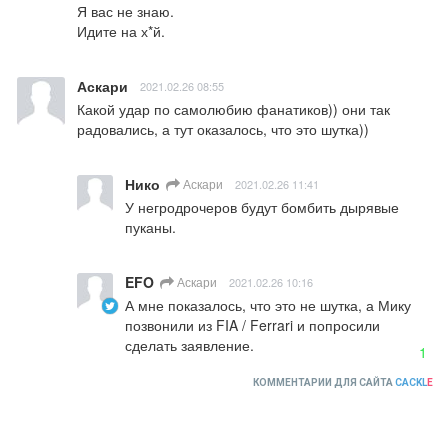
Я вас не знаю.

Идите на х*й.
Аскари
2021.02.26 08:55
Какой удар по самолюбию фанатиков)) они так 
радовались, а тут оказалось, что это шутка))
Нико
Аскари
2021.02.26 11:41
У негродрочеров будут бомбить дырявые 
пуканы.
EFO
Аскари
2021.02.26 10:16
А мне показалось, что это не шутка, а Мику 
позвонили из FIA / Ferrari и попросили 
сделать заявление.
1
КОММЕНТАРИИ ДЛЯ САЙТА
CACKL
E