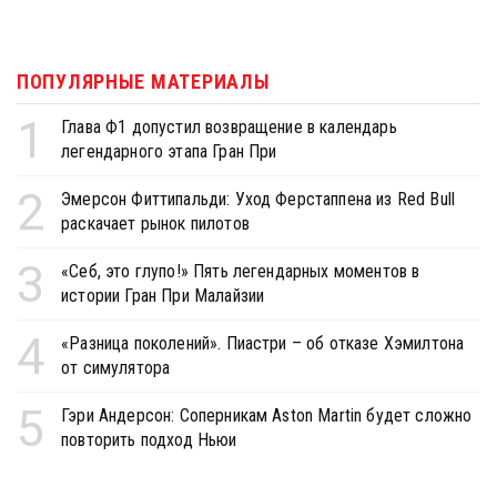
ПОПУЛЯРНЫЕ МАТЕРИАЛЫ
1
Глава Ф1 допустил возвращение в календарь
легендарного этапа Гран При
2
Эмерсон Фиттипальди: Уход Ферстаппена из Red Bull
раскачает рынок пилотов
3
«Себ, это глупо!» Пять легендарных моментов в
истории Гран При Малайзии
4
«Разница поколений». Пиастри – об отказе Хэмилтона
от симулятора
5
Гэри Андерсон: Соперникам Aston Martin будет сложно
повторить подход Ньюи