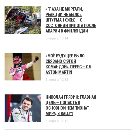
«ГЛАЗА НЕ МОРГАЛИ,
РЕАКЦИИ НЕ БЫЛО»:
ШТУРМАН ОЖЬЕ — О
СОСТОЯНИИ ПИЛОТА ПОСЛЕ
АВАРИИ В ФИНЛЯНДИИ
Вчера в 13:14
«МОЁ БУДУЩЕЕ БЫЛО
СВЯЗАНО С ЭТОЙ
КОМАНДОЙ»: ПЕРЕС — ОБ
ASTON MARTIN
Вчера в 12:13
НИКОЛАЙ ГРЯЗИН: ГЛАВНАЯ
ЦЕЛЬ — ПОПАСТЬ В
ОСНОВНОЙ ЧЕМПИОНАТ
МИРА, В RALLY1
Вчера в 11:12