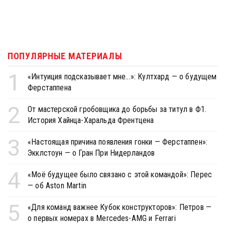
ПОПУЛЯРНЫЕ МАТЕРИАЛЫ
1
«Интуиция подсказывает мне...»: Култхард — о будущем
Ферстаппена
2
От мастерской гробовщика до борьбы за титул в Ф1.
История Хайнца-Харальда Френтцена
3
«Настоящая причина появления гонки — Ферстаппен»:
Экклстоун — о Гран При Нидерландов
4
«Моё будущее было связано с этой командой»: Перес
— об Aston Martin
5
«Для команд важнее Кубок конструкторов»: Петров —
о первых номерах в Mercedes-AMG и Ferrari