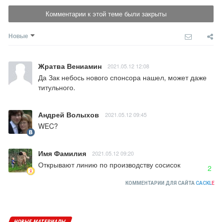
Комментарии к этой теме были закрыты
Новые
Жратва Вениамин
2021.05.12 12:08
Да Зак небось нового спонсора нашел, может даже 
титульного.
Андрей Волыхов
2021.05.12 09:45
WEC?
Имя Фамилия
2021.05.12 09:20
Открывают линию по производству сосисок
2
КОММЕНТАРИИ ДЛЯ САЙТА
CACKL
E
НОВЫЕ МАТЕРИАЛЫ