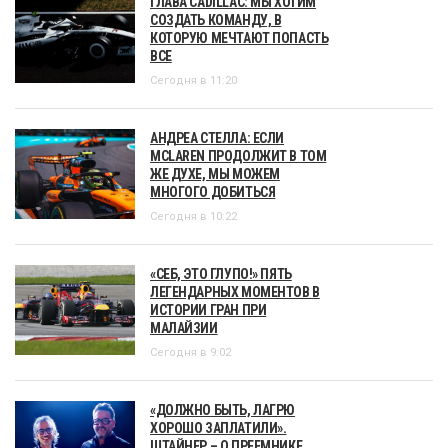
ГЛАВА CADILLAC: МЫ ХОТИМ
СОЗДАТЬ КОМАНДУ, В
КОТОРУЮ МЕЧТАЮТ ПОПАСТЬ
ВСЕ
Сегодня в 11:20
АНДРЕА СТЕЛЛА: ЕСЛИ
MCLAREN ПРОДОЛЖИТ В ТОМ
ЖЕ ДУХЕ, МЫ МОЖЕМ
МНОГОГО ДОБИТЬСЯ
Сегодня в 10:22
«СЕБ, ЭТО ГЛУПО!» ПЯТЬ
ЛЕГЕНДАРНЫХ МОМЕНТОВ В
ИСТОРИИ ГРАН ПРИ
МАЛАЙЗИИ
Сегодня в 9:02
«ДОЛЖНО БЫТЬ, ЛАГРЮ
ХОРОШО ЗАПЛАТИЛИ».
ШТАЙНЕР – О ПРЕЕМНИКЕ