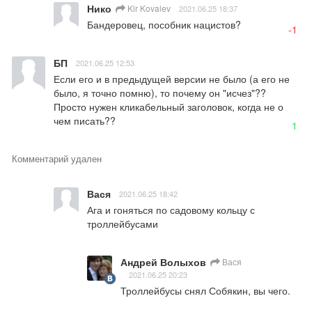
Нико
Kir Kovalev
2021.06.25 18:37
Бандеровец, пособник нацистов?
-1
БП
2021.06.25 12:53
Если его и в предыдущей версии не было (а его не 
было, я точно помню), то почему он "исчез"?? 
Просто нужен кликабельный заголовок, когда не о 
чем писать??
1
Комментарий удален
Вася
2021.06.25 18:42
Ага и гоняться по садовому кольцу с 
троллейбусами
Андрей Волыхов
Вася
2021.06.25 20:23
Троллейбусы снял Собякин, вы чего.