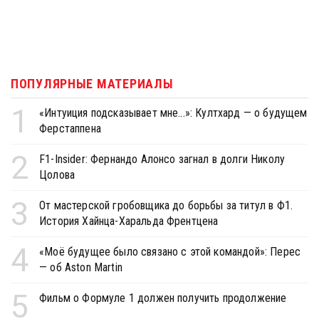
ПОПУЛЯРНЫЕ МАТЕРИАЛЫ
1
«Интуиция подсказывает мне...»: Култхард — о будущем
Ферстаппена
2
F1-Insider: Фернандо Алонсо загнал в долги Николу
Цолова
3
От мастерской гробовщика до борьбы за титул в Ф1.
История Хайнца-Харальда Френтцена
4
«Моё будущее было связано с этой командой»: Перес
— об Aston Martin
5
Фильм о Формуле 1 должен получить продолжение