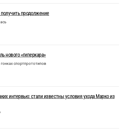
 получить продолжение
лась
ль нового «гиперкара»
в гонках спортпрототипов
ких интервью: стали известны условия ухода Марко из
у