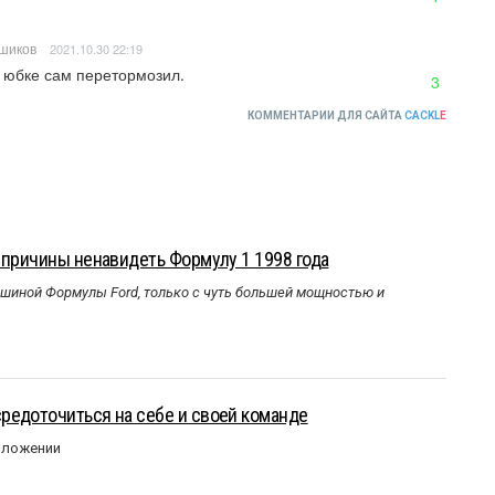
шиков
2021.10.30 22:19
в юбке сам перетормозил.
3
КОММЕНТАРИИ ДЛЯ САЙТА
CACKL
E
 причины ненавидеть Формулу 1 1998 года
ашиной Формулы Ford, только с чуть большей мощностью и
редоточиться на себе и своей команде
оложении