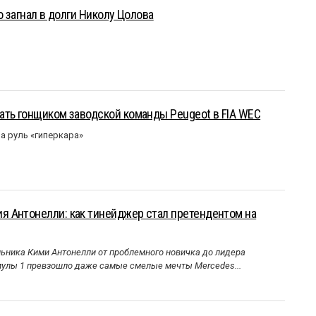
о загнал в долги Николу Цолова
ать гонщиком заводской команды Peugeot в FIA WEC
а руль «гиперкара»
 Антонелли: как тинейджер стал претендентом на
ника Кими Антонелли от проблемного новичка до лидера
улы 1 превзошло даже самые смелые мечты Mercedes...