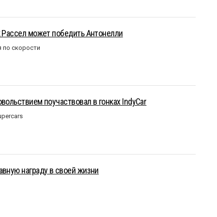
к Рассел может победить Антонелли
 по скорости
овольствием поучаствовал в гонках IndyCar
upercars
авную награду в своей жизни