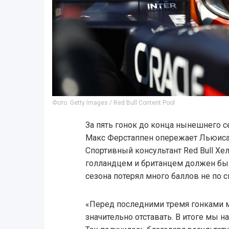
Фото: Getty Images / Red Bull Content Pool
За пять гонок до конца нынешнего с
Макс Ферстаппен опережает Льюиса 
Спортивный консультант Red Bull Х
голландцем и британцем должен был
сезона потерял много баллов не по с
«Перед последними тремя гонками м
значительно отставать. В итоге мы н