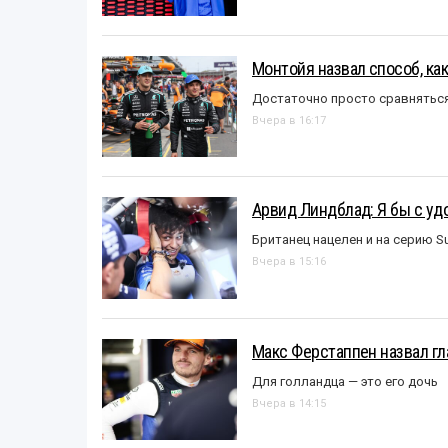
Монтойя назвал способ, ка
Достаточно просто сравняться
Вчера в 16:17
Арвид Линдблад: Я бы с уд
Британец нацелен и на серию S
Вчера в 15:16
Макс Ферстаппен назвал гл
Для голландца — это его дочь
Вчера в 14:15