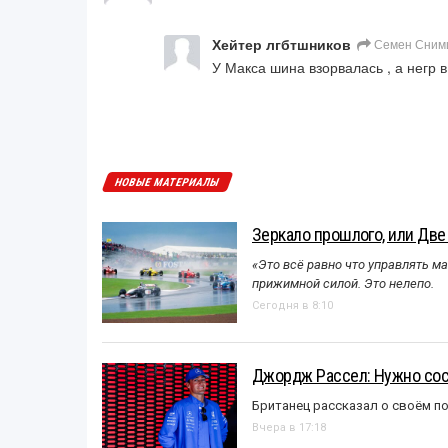
Хейтер лгбтшников
Семен Сним
У Макса шина взорвалась , а негр 
НОВЫЕ МАТЕРИАЛЫ
Зеркало прошлого, или Две
«Это всё равно что управлять м
прижимной силой. Это нелепо.
Сегодня в 8:10
Джордж Рассел: Нужно сос
Британец рассказал о своём п
Вчера в 17:18