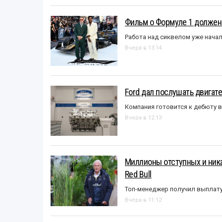
Фильм о Формуле 1 должен
Работа над сиквелом уже нача
Вчера в 13:14
Ford дал послушать двигате
Компания готовится к дебюту 
Вчера в 12:13
Миллионы отступных и ника
Red Bull
Топ-менеджер получил выплат
Вчера в 11:12