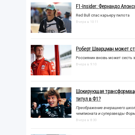
F1-Insider: Фернандо Алонс
Red Bull спас карьеру пилота
Вчера в 10:11
Роберт Шварцман может ст
Россиянин вновь может сесть з
Вчера в 9:10
Шокирующая трансформация
титул в Ф1?
Преображение вчерашнего школь
чемпионата и суперзвезды Форм
Вчера в 8:30