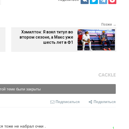
Позже →
Хэмилтон: Я взял титул во
втором сезоне, а Макс уже
шесть лет в Ф1
той теме были закрыты
Подписаться
Поделиться
я тоже не набрал очки .
1