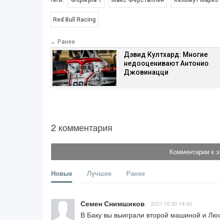
Теги:
Формула 1
Макс Ферстаппен
Хельмут Марко
Red Bull Racing
← Ранее
Дэвид Култхард: Многие
недооценивают Антонио
Джовинацци
2 комментария
Комментарии к э
Новые
Лучшие
Ранее
Семен Снимшиков
2021.10.30 14:40
В Баку вы выиграли второй машиной и Люс