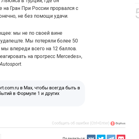
 Льюиса в Турции, где он
 на Гран При России прорвался с
онечно, не без помощи удачи.
щее: мы не по своей вине
Будапеште. Мы потеряли более 50
 мы впереди всего на 12 баллов.
реагировать на прогресс Mercedes»,
Autosport
.
t.com.ru в Max, чтобы всегда быть в
бытий в Формуле 1 и других
Сообщить об ошибке (Ctrl+Enter)
Поделиться: