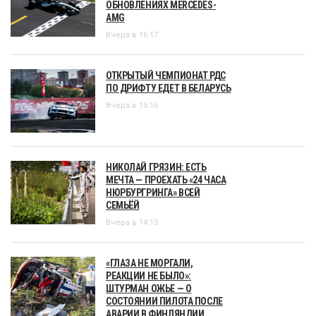
ОБНОВЛЕНИЯХ MERCEDES-
AMG
Вчера в 16:17
ОТКРЫТЫЙ ЧЕМПИОНАТ РДС
ПО ДРИФТУ ЕДЕТ В БЕЛАРУСЬ
Вчера в 15:16
НИКОЛАЙ ГРЯЗИН: ЕСТЬ
МЕЧТА — ПРОЕХАТЬ «24 ЧАСА
НЮРБУРГРИНГА» ВСЕЙ
СЕМЬЁЙ
Вчера в 14:15
«ГЛАЗА НЕ МОРГАЛИ,
РЕАКЦИИ НЕ БЫЛО»:
ШТУРМАН ОЖЬЕ — О
СОСТОЯНИИ ПИЛОТА ПОСЛЕ
АВАРИИ В ФИНЛЯНДИИ