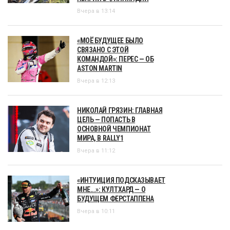
Вчера в 13:14
«МОЁ БУДУЩЕЕ БЫЛО
СВЯЗАНО С ЭТОЙ
КОМАНДОЙ»: ПЕРЕС — ОБ
ASTON MARTIN
Вчера в 12:13
НИКОЛАЙ ГРЯЗИН: ГЛАВНАЯ
ЦЕЛЬ — ПОПАСТЬ В
ОСНОВНОЙ ЧЕМПИОНАТ
МИРА, В RALLY1
Вчера в 11:12
«ИНТУИЦИЯ ПОДСКАЗЫВАЕТ
МНЕ...»: КУЛТХАРД — О
БУДУЩЕМ ФЕРСТАППЕНА
Вчера в 10:11