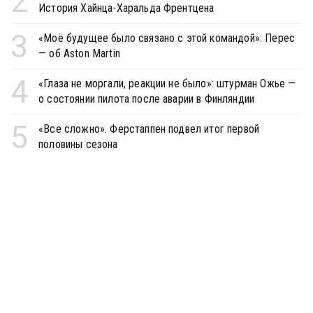
2
История Хайнца-Харальда Френтцена
3
«Моё будущее было связано с этой командой»: Перес
— об Aston Martin
4
«Глаза не моргали, реакции не было»: штурман Ожье —
о состоянии пилота после аварии в Финляндии
5
«Все сложно». Ферстаппен подвел итог первой
половины сезона