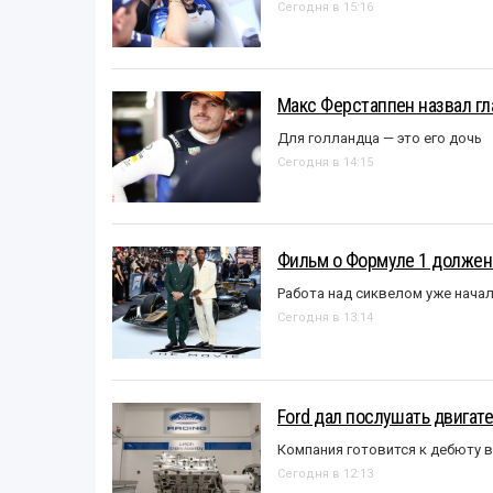
Сегодня в 15:16
Макс Ферстаппен назвал гл
Для голландца — это его дочь
Сегодня в 14:15
Фильм о Формуле 1 должен
Работа над сиквелом уже нача
Сегодня в 13:14
Ford дал послушать двигате
Компания готовится к дебюту 
Сегодня в 12:13