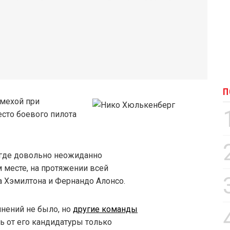
П
омехой при
есто боевого пилота
 где довольно неожиданно
месте, на протяжении всей
 Хэмилтона и Фернандо Алонсо.
мнений не было, но
другие команды
сь от его кандидатуры только