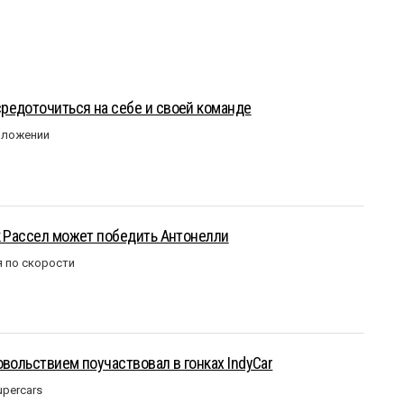
редоточиться на себе и своей команде
оложении
к Рассел может победить Антонелли
 по скорости
овольствием поучаствовал в гонках IndyCar
upercars