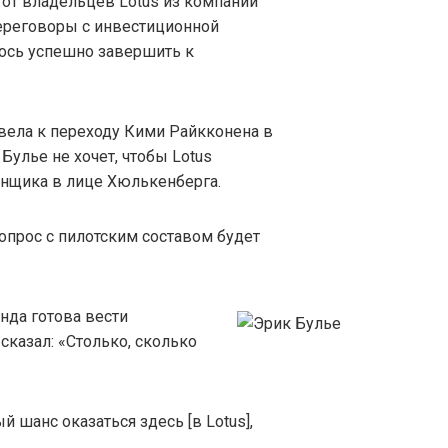
от владельцев Lotus из компании
 переговоры с инвестиционной
алось успешно завершить к
вела к переходу Кими Райкконена в
 Булье не хочет, чтобы Lotus
онщика в лице Хюлькенберга.
вопрос с пилотским составом будет
нда готова вести
сказал: «Столько, сколько
ый шанс оказаться здесь [в Lotus],