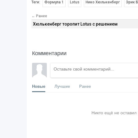
Теги:
Формула 1
Lotus
Нико Хюлькенберг
Эрик 
← Ранее
Хюлькенберг торопит Lotus с решением
Комментарии
Новые
Лучшие
Ранее
Никто ещё не оставил