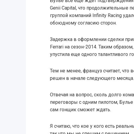
Булье все еще ждет подтверждения 
Genii Capital, что продолжительные
группой компаний Infinity Racing уд
обоюдному согласию сторон.
Задержка в оформлении сделки при
Ferrari на сезон-2014. Таким образом,
упустила еще одного талантливого г
Тем не менее, француз считает, что 
решен в начале следующего месяца.
Отвечая на вопрос, сколь долго кома
переговоры с одним пилотом, Булье 
сам гонщик сможет ждать.
Я считаю, что кое у кого есть реальн
так что мы не спешим с решением.