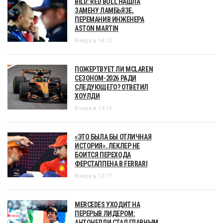
BILD: RED BULL НАШЛА
ЗАМЕНУ ЛАМБЬЯЗЕ,
ПЕРЕМАНИВ ИНЖЕНЕРА
ASTON MARTIN
Вчера в 14:12
ПОЖЕРТВУЕТ ЛИ MCLAREN
СЕЗОНОМ-2026 РАДИ
СЛЕДУЮЩЕГО? ОТВЕТИЛ
ХОУЛДИ
Вчера в 13:15
«ЭТО БЫЛА БЫ ОТЛИЧНАЯ
ИСТОРИЯ». ЛЕКЛЕР НЕ
БОИТСЯ ПЕРЕХОДА
ФЕРСТАППЕНА В FERRARI
Вчера в 12:17
MERCEDES УХОДИТ НА
ПЕРЕРЫВ ЛИДЕРОМ:
АНТОНЕЛЛИ СТАЛ ГЛАВНЫМ