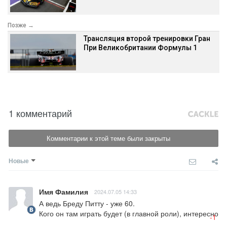
Позже →
Трансляция второй тренировки Гран
При Великобритании Формулы 1
1 комментарий
Комментарии к этой теме были закрыты
Новые
Имя Фамилия
2024.07.05 14:33
А ведь Бреду Питту - уже 60.

Кого он там играть будет (в главной роли), интересно
-1