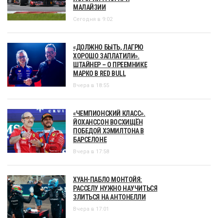
МАЛАЙЗИИ
Сегодня в 9:02
«ДОЛЖНО БЫТЬ, ЛАГРЮ
ХОРОШО ЗАПЛАТИЛИ».
ШТАЙНЕР – О ПРЕЕМНИКЕ
МАРКО В RED BULL
Вчера в 18:55
«ЧЕМПИОНСКИЙ КЛАСС».
ЙОХАНССОН ВОСХИЩЁН
ПОБЕДОЙ ХЭМИЛТОНА В
БАРСЕЛОНЕ
Вчера в 17:58
ХУАН-ПАБЛО МОНТОЙЯ:
РАССЕЛУ НУЖНО НАУЧИТЬСЯ
ЗЛИТЬСЯ НА АНТОНЕЛЛИ
Вчера в 17:01