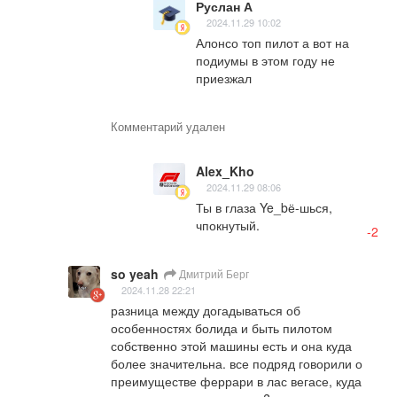
Руслан А
2024.11.29 10:02
Алонсо топ пилот а вот на 
подиумы в этом году не 
приезжал
Комментарий удален
Alex_Kho
2024.11.29 08:06
Ты в глаза Ye_bё-шься, 
чпокнутый.
-2
so yeah
Дмитрий Берг
2024.11.28 22:21
разница между догадываться об 
особенностях болида и быть пилотом 
собственно этой машины есть и она куда 
более значительна. все подряд говорили о 
преимуществе феррари в лас вегасе, куда 