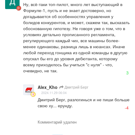
Ну, всё-таки топ-пилот, много лет выступающий в 
Формуле-1, пусть и не знает достоверно, но 
догадывается об особенностях управления у 
болидов конкурентов, и может, скажем так, высказать 
обоснованную гипотезу. Не говоря уже о том, что в 
условиях детально прописанного регламента, 
регулирующего каждый чих, все машины более-
менее одинаковы, разница лишь в нюансах. Иначе 
любой переход гонщика из одной команды в другую 
опускал бы его до уровня дебютанта, которому 
всему приходилось бы учиться "с нуля" - что, 
очевидно, не так.
3
Alex_Kho
Дмитрий Берг
2024.11.29 06:04
Дмитрий Берг, разлогинься и не пиши больше 
свою ху... ерунду.
-4
Комментарий удален