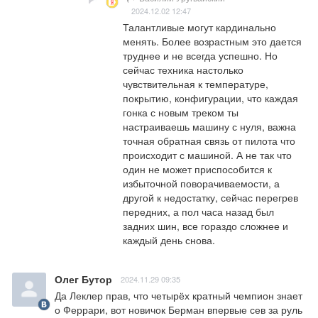
2024.12.02 12:47
Талантливые могут кардинально 
менять. Более возрастным это дается 
труднее и не всегда успешно. Но 
сейчас техника настолько 
чувствительная к температуре, 
покрытию, конфигурации, что каждая 
гонка с новым треком ты 
настраиваешь машину с нуля, важна 
точная обратная связь от пилота что 
происходит с машиной. А не так что 
один не может приспособится к 
избыточной поворачиваемости, а 
другой к недостатку, сейчас перегрев 
передних, а пол часа назад был 
задних шин, все гораздо сложнее и 
каждый день снова.
Олег Бутор
2024.11.29 09:35
Да Леклер прав, что четырёх кратный чемпион знает 
о Феррари, вот новичок Берман впервые сев за руль 