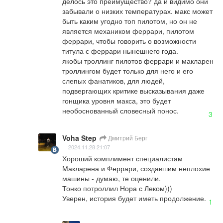
делось это преимущество? да и видимо они 
забывали о низких температурах. макс может 
быть каким угодно топ пилотом, но он не 
является механиком феррари, пилотом 
феррари, чтобы говорить о возможности 
титула с феррари нынешнего года. 

якобы троллинг пилотов феррари и макларен 
троллингом будет только для него и его 
слепых фанатиков, для людей, 
подвергающих критике высказывания даже 
гонщика уровня макса, это будет 
необоснованный словесный понос.
3
Voha Step
Дмитрий Берг
2024.11.28 21:07
Хороший комплимент специалистам 
Макларена и Феррари, создавшим неплохие 
машины - думаю, те оценили. 

Тонко потроллил Нора с Леком)))

Уверен, история будет иметь продолжение.
1