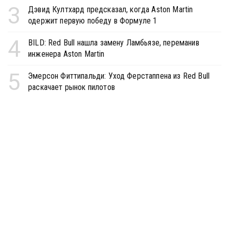
3
Дэвид Култхард предсказал, когда Aston Martin
одержит первую победу в Формуле 1
4
BILD: Red Bull нашла замену Ламбьязе, переманив
инженера Aston Martin
5
Эмерсон Фиттипальди: Уход Ферстаппена из Red Bull
раскачает рынок пилотов