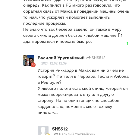
очередь. Как пилот в РБ много раз говорили, что 
обратная связь от Макса в поведении машины очень 
точная, что ускоряет и помогает выполнить 
последние процессы.

Не знаю что так Леклера задело, он также в меру 
своего скилла должен быстро к любой машине F1 
адаптироваться и поехать быстро.
1
Василий Уругвайский
SHS512
2024.12.02 12:39
История Риккардо в Маках вам ни о чём не 
говорит? Феттеля в Феррари, Гасли и Албона 
в Ред Булл?

У любого пилота есть свой стиль, который он 
может корректировать в ту или другую 
сторону. Но не один гонщик не способен 
кардинально, поменять свою технику 
пилотажа.
SHS512
Василий Уругвайский