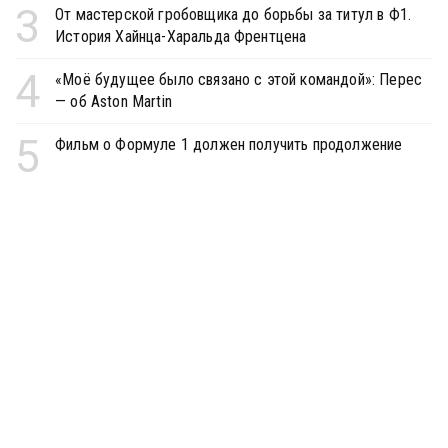
3
От мастерской гробовщика до борьбы за титул в Ф1.
История Хайнца-Харальда Френтцена
4
«Моё будущее было связано с этой командой»: Перес
— об Aston Martin
5
Фильм о Формуле 1 должен получить продолжение