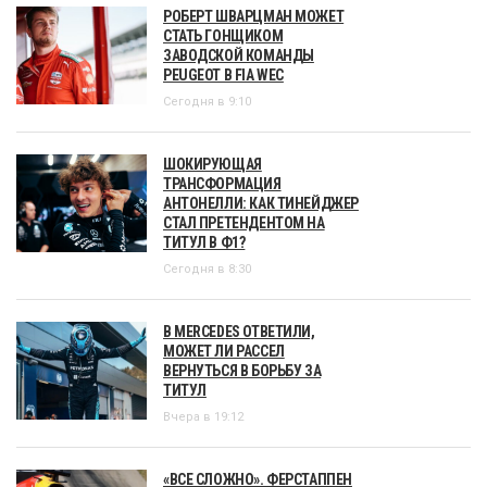
РОБЕРТ ШВАРЦМАН МОЖЕТ
СТАТЬ ГОНЩИКОМ
ЗАВОДСКОЙ КОМАНДЫ
PEUGEOT В FIA WEC
Сегодня в 9:10
ШОКИРУЮЩАЯ
ТРАНСФОРМАЦИЯ
АНТОНЕЛЛИ: КАК ТИНЕЙДЖЕР
СТАЛ ПРЕТЕНДЕНТОМ НА
ТИТУЛ В Ф1?
Сегодня в 8:30
В MERCEDES ОТВЕТИЛИ,
МОЖЕТ ЛИ РАССЕЛ
ВЕРНУТЬСЯ В БОРЬБУ ЗА
ТИТУЛ
Вчера в 19:12
«ВСЕ СЛОЖНО». ФЕРСТАППЕН