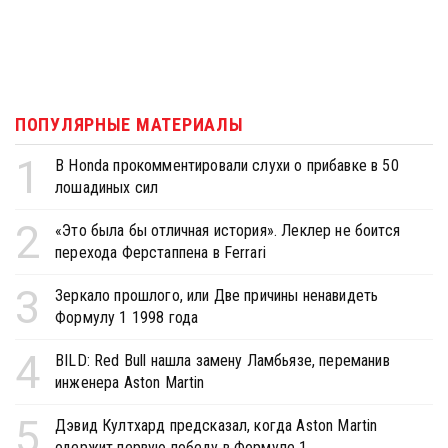
ПОПУЛЯРНЫЕ МАТЕРИАЛЫ
1
В Honda прокомментировали слухи о прибавке в 50
лошадиных сил
2
«Это была бы отличная история». Леклер не боится
перехода Ферстаппена в Ferrari
3
Зеркало прошлого, или Две причины ненавидеть
Формулу 1 1998 года
4
BILD: Red Bull нашла замену Ламбьязе, переманив
инженера Aston Martin
5
Дэвид Култхард предсказал, когда Aston Martin
одержит первую победу в Формуле 1