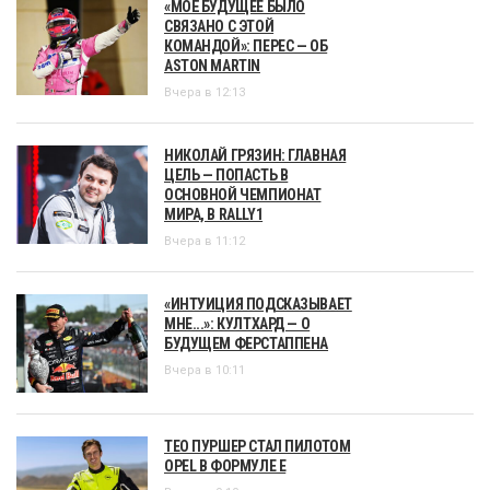
«МОЁ БУДУЩЕЕ БЫЛО
СВЯЗАНО С ЭТОЙ
КОМАНДОЙ»: ПЕРЕС — ОБ
ASTON MARTIN
Вчера в 12:13
НИКОЛАЙ ГРЯЗИН: ГЛАВНАЯ
ЦЕЛЬ — ПОПАСТЬ В
ОСНОВНОЙ ЧЕМПИОНАТ
МИРА, В RALLY1
Вчера в 11:12
«ИНТУИЦИЯ ПОДСКАЗЫВАЕТ
МНЕ...»: КУЛТХАРД — О
БУДУЩЕМ ФЕРСТАППЕНА
Вчера в 10:11
ТЕО ПУРШЕР СТАЛ ПИЛОТОМ
OPEL В ФОРМУЛЕ Е