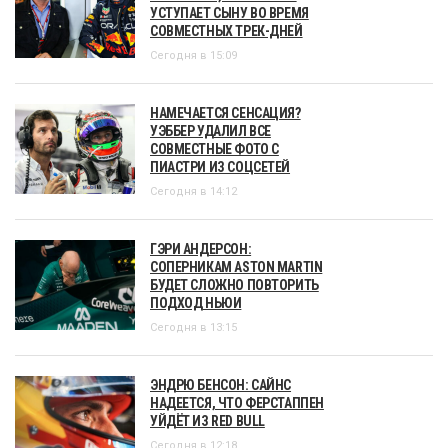
УСТУПАЕТ СЫНУ ВО ВРЕМЯ
СОВМЕСТНЫХ ТРЕК-ДНЕЙ
Сегодня в 15:09
НАМЕЧАЕТСЯ СЕНСАЦИЯ?
УЭББЕР УДАЛИЛ ВСЕ
СОВМЕСТНЫЕ ФОТО С
ПИАСТРИ ИЗ СОЦСЕТЕЙ
Сегодня в 14:12
ГЭРИ АНДЕРСОН:
СОПЕРНИКАМ ASTON MARTIN
БУДЕТ СЛОЖНО ПОВТОРИТЬ
ПОДХОД НЬЮИ
Сегодня в 13:15
ЭНДРЮ БЕНСОН: САЙНС
НАДЕЕТСЯ, ЧТО ФЕРСТАППЕН
УЙДЁТ ИЗ RED BULL
Сегодня в 12:18