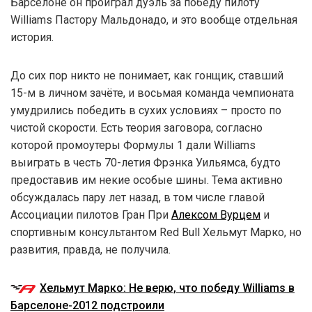
Барселоне он проиграл дуэль за победу пилоту
Williams Пастору Мальдонадо, и это вообще отдельная
история.
До сих пор никто не понимает, как гонщик, ставший
15-м в личном зачёте, и восьмая команда чемпионата
умудрились победить в сухих условиях – просто по
чистой скорости. Есть теория заговора, согласно
которой промоутеры Формулы 1 дали Williams
выиграть в честь 70-летия Фрэнка Уильямса, будто
предоставив им некие особые шины. Тема активно
обсуждалась пару лет назад, в том числе главой
Ассоциации пилотов Гран При
Алексом Вурцем
и
спортивным консультантом Red Bull Хельмут Марко, но
развития, правда, не получила.
Хельмут Марко: Не верю, что победу Williams в
Барселоне-2012 подстроили