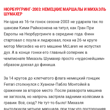
НЮРБУРГРИНГ-2003: НЕМЕЦКИЕ МАРШАЛЫ И МИХАЭЛЬ
ШУМАХЕР
Ни одна из 16-ти гонок сезона-2003 не ударила так по
шансам Кими Райкконена на титул, как Гран При
Европы на Нюрбургринге в середине года. Финн
стартовал с поула и лидировал, пока на 26-м круге
мотор Mercedes на его машине McLaren не испустил
дух. А в конце гонки его главный соперник в
чемпионате Михаэль Шумахер просто «чудеснейшим»
образом доехал до финиша.
За 14 кругов до клетчатого флага немецкий гонщик
Ferrari столкнулся с Хуаном-Пабло Монтойей в
сражении за второе место. После разворота машина
не заглохла, но напрочь застряла задними колёсами в
гравии. Всё, сход? Не тут-то было! Михаэля
вытолкнули четыре маршала, при том что посторонняя