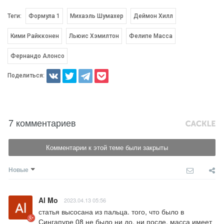
Теги:
Формула 1
Михаэль Шумахер
Деймон Хилл
Кими Райкконен
Льюис Хэмилтон
Фелипе Масса
Фернандо Алонсо
Поделиться:
7 комментариев
Комментарии к этой теме были закрыты
Новые
Al Mo
2023.04.13 05:56
статья высосана из пальца. того, что было в 
Сингапуре 08 не было ни до, ни после. масса имеет 