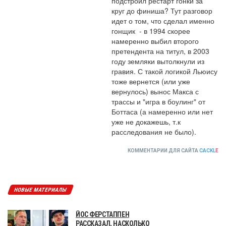
подстроил рестарт гонки за 
круг до финиша? Тут разговор 
идет о том, что сделал именно 
гонщик  - в 1994 скорее 
намеренно выбил второго 
претендента на титул, в 2003 
году земляки вытолкнули из 
гравия. С такой логикой Льюису 
тоже вернется (или уже 
вернулось) вынос Макса с 
трассы и "игра в боулинг" от 
Боттаса (а намеренно или нет 
уже не докажешь, т.к 
расследования не было).
КОММЕНТАРИИ ДЛЯ САЙТА
CACKL
E
НОВЫЕ МАТЕРИАЛЫ
ЙОС ФЕРСТАППЕН
РАССКАЗАЛ, НАСКОЛЬКО