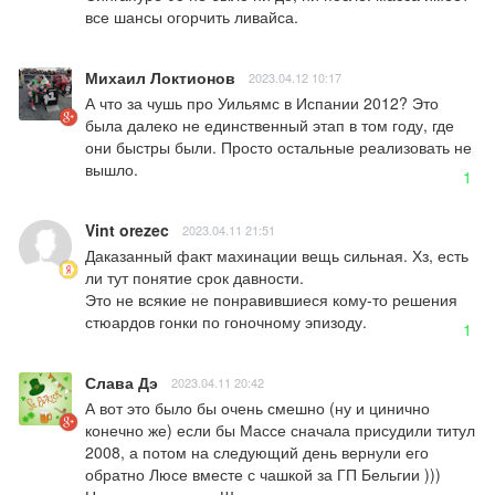
все шансы огорчить ливайса.
Михаил Локтионов
2023.04.12 10:17
А что за чушь про Уильямс в Испании 2012? Это 
была далеко не единственный этап в том году, где 
они быстры были. Просто остальные реализовать не 
вышло.
1
Vint orezec
2023.04.11 21:51
Даказанный факт махинации вещь сильная. Хз, есть 
ли тут понятие срок давности.

Это не всякие не понравившиеся кому-то решения 
стюардов гонки по гоночному эпизоду.
1
Слава Дэ
2023.04.11 20:42
А вот это было бы очень смешно (ну и цинично 
конечно же) если бы Массе сначала присудили титул 
2008, а потом на следующий день вернули его 
обратно Люсе вместе с чашкой за ГП Бельгии )))
