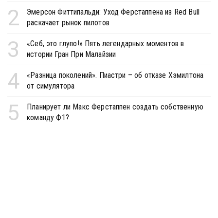
2
Эмерсон Фиттипальди: Уход Ферстаппена из Red Bull
раскачает рынок пилотов
3
«Себ, это глупо!» Пять легендарных моментов в
истории Гран При Малайзии
4
«Разница поколений». Пиастри – об отказе Хэмилтона
от симулятора
5
Планирует ли Макс Ферстаппен создать собственную
команду Ф1?