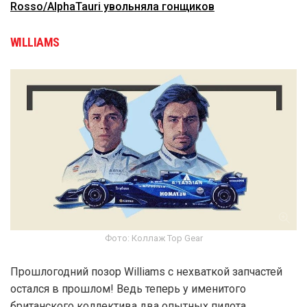
Rosso/AlphaTauri увольняла гонщиков
WILLIAMS
Фото: Коллаж Top Gear
Прошлогодний позор Williams с нехваткой запчастей
остался в прошлом! Ведь теперь у именитого
британского коллектива два опытных пилота,