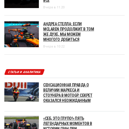
ВСЕ
Вчера в 11:20
АНДРЕА СТЕЛЛА: ЕСЛИ
MCLAREN ПРОДОЛЖИТ В ТОМ
ЖЕ ДУХЕ, МЫ МОЖЕМ
МНОГОГО ДОБИТЬСЯ
Вчера в 10:22
СТАТЬИ И АНАЛИТИКА
СЕНСАЦИОННАЯ ПРАВДА О
ВЕЛИЧИИ МАРКЕСА И
СТОУНЕРА В MOTOGP. СЕКРЕТ
ОКАЗАЛСЯ НЕОЖИДАННЫМ
«СЕБ, ЭТО ГЛУПО!» ПЯТЬ
ЛЕГЕНДАРНЫХ МОМЕНТОВ В
ИСТОРИИ ГРАН ПРИ