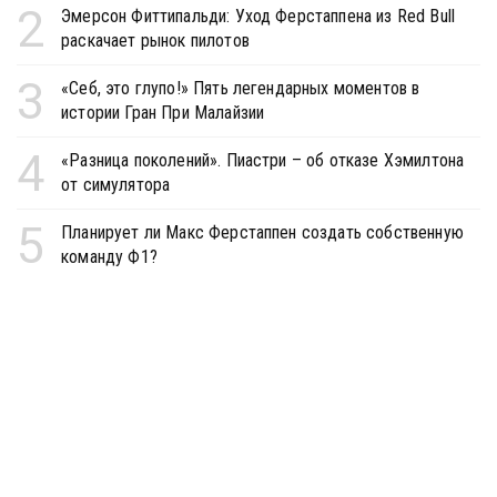
2
Эмерсон Фиттипальди: Уход Ферстаппена из Red Bull
раскачает рынок пилотов
3
«Себ, это глупо!» Пять легендарных моментов в
истории Гран При Малайзии
4
«Разница поколений». Пиастри – об отказе Хэмилтона
от симулятора
5
Планирует ли Макс Ферстаппен создать собственную
команду Ф1?