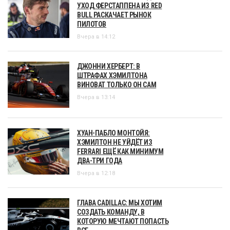
УХОД ФЕРСТАППЕНА ИЗ RED
BULL РАСКАЧАЕТ РЫНОК
ПИЛОТОВ
Вчера в 14:12
ДЖОННИ ХЕРБЕРТ: В
ШТРАФАХ ХЭМИЛТОНА
ВИНОВАТ ТОЛЬКО ОН САМ
Вчера в 13:14
ХУАН-ПАБЛО МОНТОЙЯ:
ХЭМИЛТОН НЕ УЙДЁТ ИЗ
FERRARI ЕЩЁ КАК МИНИМУМ
ДВА-ТРИ ГОДА
Вчера в 12:18
ГЛАВА CADILLAC: МЫ ХОТИМ
СОЗДАТЬ КОМАНДУ, В
КОТОРУЮ МЕЧТАЮТ ПОПАСТЬ