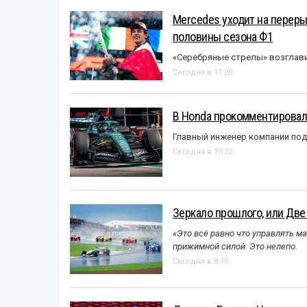
Mercedes уходит на перер
половины сезона Ф1
«Серебряные стрелы» возглави
Сегодня в 11:20
В Honda прокомментировали
Главный инженер компании под
Сегодня в 10:22
Зеркало прошлого, или Две
«Это всё равно что управлять м
прижимной силой. Это нелепо.
Сегодня в 8:10