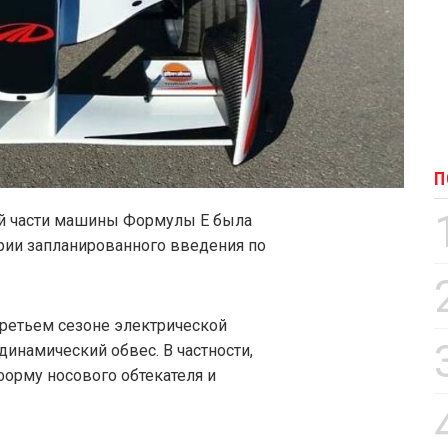
П
ей части машины Формулы E была
ерии запланированного введения по
третьем сезоне электрической
динамический обвес. В частности,
орму носового обтекателя и