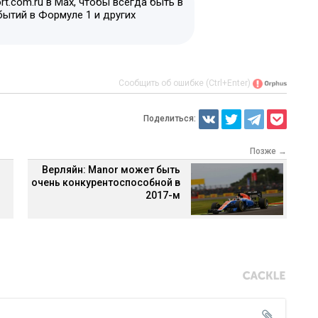
t.com.ru в Max, чтобы всегда быть в
бытий в Формуле 1 и других
Сообщить об ошибке (Ctrl+Enter)
Поделиться:
Позже →
Верляйн: Manor может быть
очень конкурентоспособной в
2017-м