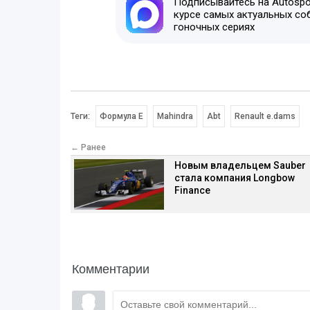
Подписывайтесь на Autospor
курсе самых актуальных со
гоночных сериях
Теги:
Формула E
Mahindra
Abt
Renault e.dams
← Ранее
Новым владельцем Sauber
стала компания Longbow
Finance
Комментарии