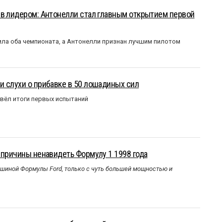
ыв лидером: Антонелли стал главным открытием первой
ла оба чемпионата, а Антонелли признан лучшим пилотом
 слухи о прибавке в 50 лошадиных сил
вёл итоги первых испытаний
 причины ненавидеть Формулу 1 1998 года
ашиной Формулы Ford, только с чуть большей мощностью и