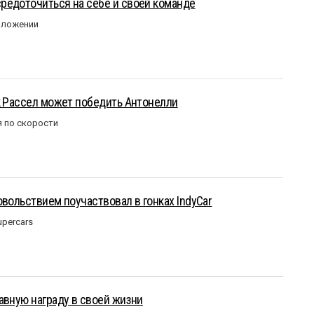
редоточиться на себе и своей команде
оложении
к Рассел может победить Антонелли
 по скорости
овольствием поучаствовал в гонках IndyCar
upercars
авную награду в своей жизни