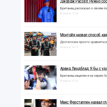
Джордж Рассел: Нужно сос
Британец рассказал о своём п
Вчера в 17:18
Монтойя назвал способ, ка
Достаточно просто сравняться
Вчера в 16:17
Арвид Линдблад: Я бы с уд
Британец нацелен и на серию S
Вчера в 15:16
Макс Ферстаппен назвал гл