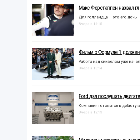
Макс Ферстаппен назвал гл
Для голландца — это его дочь
Вчера в 14:15
Фильм о Формуле 1 должен
Работа над сиквелом уже нача
Вчера в 13:14
Ford дал послушать двигате
Компания готовится к дебюту 
Вчера в 12:13