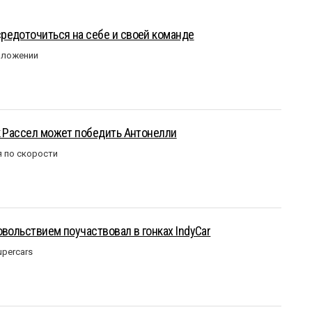
редоточиться на себе и своей команде
оложении
к Рассел может победить Антонелли
 по скорости
овольствием поучаствовал в гонках IndyCar
upercars