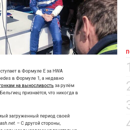
П
ступает в Формуле E за HWA
cedes в Формуле 1, а недавно
гонкам на выносливость
за рулём
Бельгиец признаётся, что никогда в
амый загруженный период своей
ash.net
. – С другой стороны,