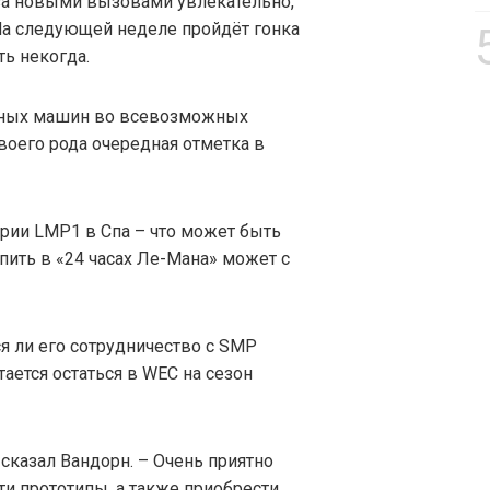
 за новыми вызовами увлекательно,
 На следующей неделе пройдёт гонка
ть некогда.
зных машин во всевозможных
своего рода очередная отметка в
ории LMP1 в Спа – что может быть
пить в «24 часах Ле-Мана» может с
я ли его сотрудничество с SMP
тается остаться в WEC на сезон
сказал Вандорн. – Очень приятно
и прототипы, а также приобрести