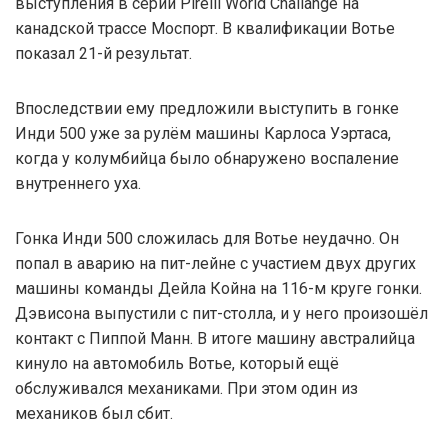
выступления в серии Pirelli World Challange на
канадской трассе Моспорт. В квалификации Вотье
показал 21-й результат.
Впоследствии ему предложили выступить в гонке
Инди 500 уже за рулём машины Карлоса Уэртаса,
когда у колумбийца было обнаружено воспаление
внутреннего уха.
Гонка Инди 500 сложилась для Вотье неудачно. Он
попал в аварию на пит-лейне с участием двух других
машины команды Дейла Койна на 116-м круге гонки.
Дэвисона выпустили с пит-столла, и у него произошёл
контакт с Пиппой Манн. В итоге машину австралийца
кинуло на автомобиль Вотье, который ещё
обслуживался механиками. При этом один из
механиков был сбит.