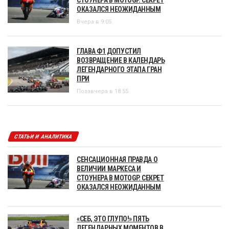
СТОУНЕРА В MOTOGP. СЕКРЕТ
ОКАЗАЛСЯ НЕОЖИДАННЫМ
Вчера в 9:05
ГЛАВА Ф1 ДОПУСТИЛ
ВОЗВРАЩЕНИЕ В КАЛЕНДАРЬ
ЛЕГЕНДАРНОГО ЭТАПА ГРАН
ПРИ
Позавчера в 18:55
СТАТЬИ И АНАЛИТИКА
СЕНСАЦИОННАЯ ПРАВДА О
ВЕЛИЧИИ МАРКЕСА И
СТОУНЕРА В MOTOGP. СЕКРЕТ
ОКАЗАЛСЯ НЕОЖИДАННЫМ
«СЕБ, ЭТО ГЛУПО!» ПЯТЬ
ЛЕГЕНДАРНЫХ МОМЕНТОВ В